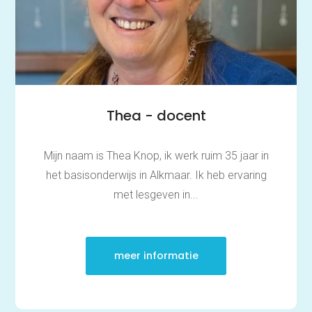
Begrijpend lezen
Dyslexie
Dyscalculie
Toetstraining
Middelbare school
Huiswerkbegeleiding
Aardrijkskunde
Bedrijfseconomie
Thea - docent
Biologie
Duits
Economie
Engels
Mijn naam is Thea Knop, ik werk ruim 35 jaar in
Frans
het basisonderwijs in Alkmaar. Ik heb ervaring
Geschiedenis
Grieks
met lesgeven in...
Latijn
Maatschappijleer
Natuurkunde
Nederlands
Scheikunde
meer informatie
Wiskunde
Mbo/hbo
Rekenen