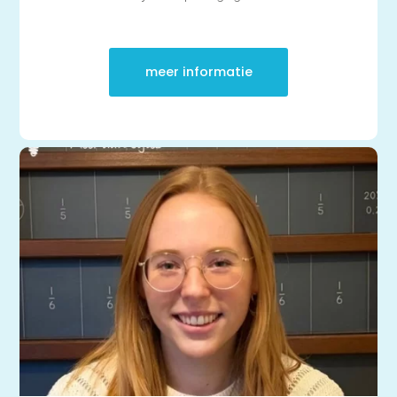
| masterclass
Onderzoek
Rekenen
Spelling
meer informatie
Technisch lezen
Begrijpend lezen
Intelligentie
Leerpotentie
Leerstrategieën
Beroepskeuzetest
Contact
Over ons
FAQ
Scholen en
zorginstellingen
Download de App
Tarieven
Vacatures