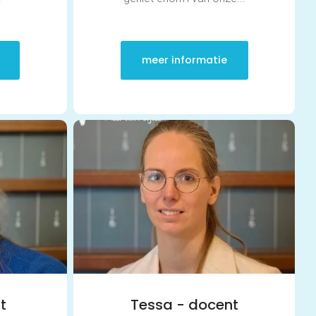
Frans
Geschiedenis
Grieks
Latijn
meer informatie
Maatschappijleer
Natuurkunde
Nederlands
Scheikunde
Wiskunde
Mbo/hbo
Rekenen
Nederlands
Engels
Taaltoets | Pabo
Rekenen- en Wiskundetoets | Pabo
HBO 21+ toelating voorbereiden
Medisch rekenen
Training
Leren leren | Studievaardigheden, planning &
t
Tessa - docent