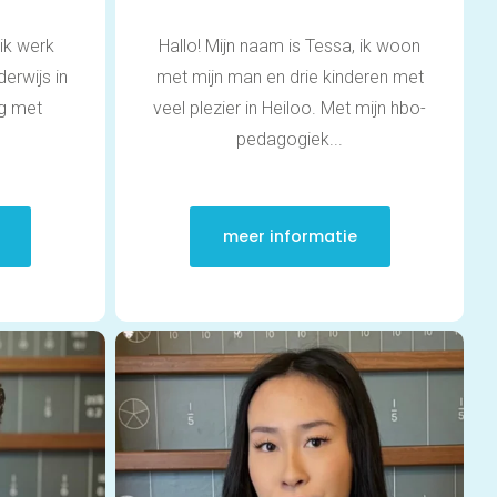
motivatie
Werkgeheugen verbeteren met Cogmed
ik werk
Hallo! Mijn naam is Tessa, ik woon
Concentratie verbeteren met neurofeedback
| ADHD & ADD
derwijs in
met mijn man en drie kinderen met
Overprikkeling verminderen met
ng met
veel plezier in Heiloo. Met mijn hbo-
neurofeedback | HSP
pedagogiek...
Brugklas kickstart | voorbereiding voor de
middelbare school
Slimmer leren met AI (VO) | masterclass
Onderzoek
meer informatie
Rekenen
Spelling
Technisch lezen
Begrijpend lezen
Intelligentie
Leerpotentie
Leerstrategieën
Beroepskeuzetest
Contact