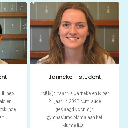
ent
Janneke - student
. Ik heb
Hoi! Mijn naam is Janneke en ik ben
ald en
21 jaar. In 2022 cum laude
jfskunde
geslaagd voor mijn
t...
gymnasiumdiploma aan het
Murmellius...