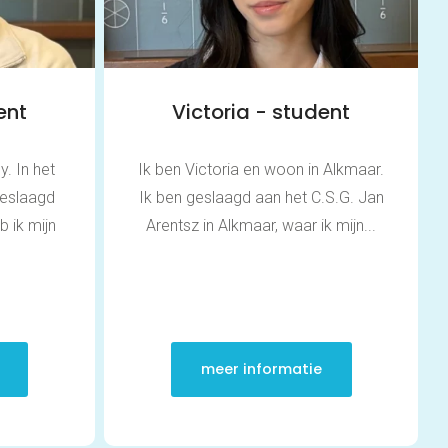
Over ons
FAQ
ent
Victoria - student
Scholen en
. In het
Ik ben Victoria en woon in Alkmaar.
zorginstellingen
geslaagd
Ik ben geslaagd aan het C.S.G. Jan
b ik mijn
Arentsz in Alkmaar, waar ik mijn...
Download de App
Tarieven
Vacatures
meer informatie