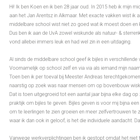
Hi! Ik ben Koen en ik ben 28 jaar oud. In 2015 heb ik mijn 
aan het Jan Arentsz in Alkmaar. Met exacte vakken wist ik al
middelbare school wist niet zo goed wat ik moest doen en kon
Dus ben ik aan de UvA zowel wiskunde als natuur- & sterren
vond allebei immers leuk en had wel zin in een uitdaging.
Al sinds de middelbare school geef ik bijles in verschillend
Voornamelijk op school zelf en via via als iemand mijn n
Toen ben ik per toeval bij Meester Andreas terechtgekomen
naarstig op zoek was naar mensen om op bovenbouw wiskun
Dat is toen uitgegroeid tot een aantal jaar bijna elke dag o
praktijk om bijles te geven. Bijles geven is voor mij bijna ee
om te leerlingen te zien groeien en meer zelfvertrouwen te zie
waar ik dan ook in geloof, is het die individuele aandacht. D
Vanwege werkverplichtingen ben ik gestopt omdat het niet t