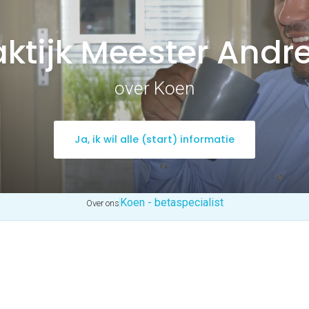
aktijk Meester Andr
over Koen
Ja, ik wil alle (start) informatie
Koen - betaspecialist
Over ons