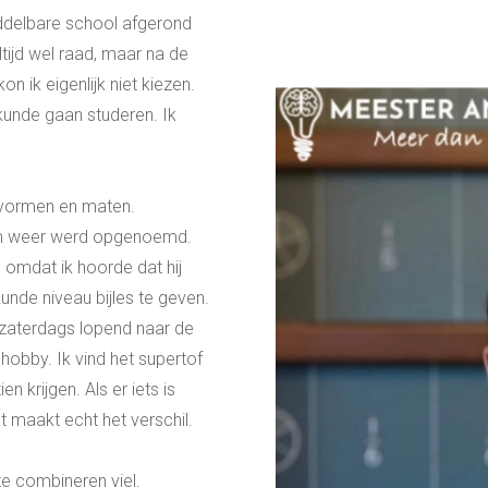
middelbare school afgerond
tijd wel raad, maar na de
 ik eigenlijk niet kiezen.
kunde gaan studeren. Ik
e vormen en maten.
aam weer werd opgenoemd.
 omdat ik hoorde dat hij
de niveau bijles te geven.
p zaterdags lopend naar de
n hobby. Ik vind het supertof
n krijgen. Als er iets is
at maakt echt het verschil.
e combineren viel.