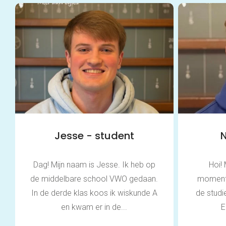
Jesse - student
N
Dag! Mijn naam is Jesse. Ik heb op
Hoi! 
de middelbare school VWO gedaan.
momentee
In de derde klas koos ik wiskunde A
de stud
en kwam er in de...
E