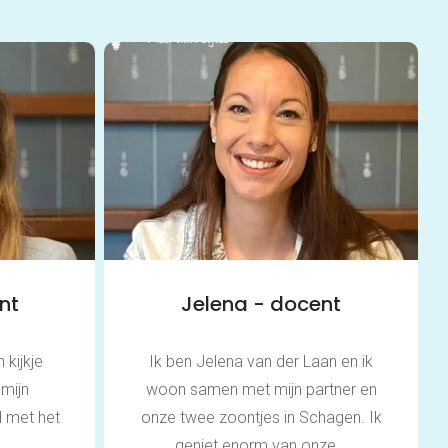
Thuis oefenen
Basisschool
Rekenen
Spelling
Technisch lezen
Begrijpend lezen
Dyslexie
Dyscalculie
Toetstraining
Middelbare school
Huiswerkbegeleiding
nt
Jelena - docent
Aardrijkskunde
Bedrijfseconomie
Biologie
 kijkje
Ik ben Jelena van der Laan en ik
Duits
 mijn
woon samen met mijn partner en
Economie
 met het
onze twee zoontjes in Schagen. Ik
Engels
.
geniet enorm van onze...