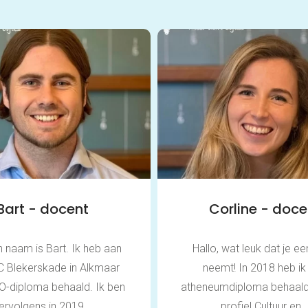
Bart - docent
Corline - doce
jn naam is Bart. Ik heb aan
Hallo, wat leuk dat je een
C Blekerskade in Alkmaar
neemt! In 2018 heb ik
O-diploma behaald. Ik ben
atheneumdiploma behaald
ervolgens in 2019...
profiel Cultuur en..