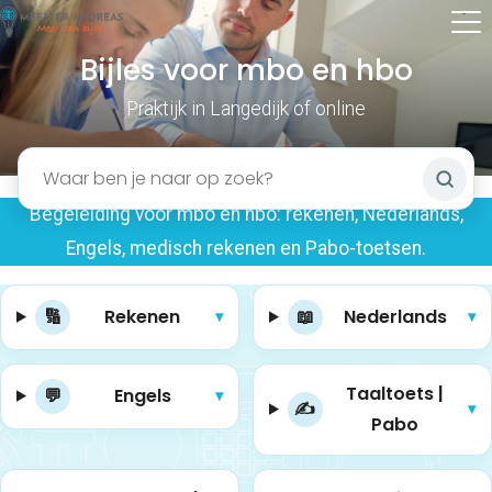
Bijles voor mbo en hbo
Praktijk in Langedijk of online
Begeleiding voor mbo en hbo: rekenen, Nederlands,
Engels, medisch rekenen en Pabo-toetsen.
🔢
Rekenen
📖
Nederlands
▾
▾
Taaltoets |
💬
Engels
▾
✍️
▾
Pabo