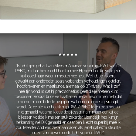
Rekenen
Spelling
Technisch lezen
Begrijpend lezen
Intelligentie
Leerpotentie
Leerstrategieën
Beroepskeuzetest
Contact
★★★★★
Over ons
FAQ
"Ik heb bijles gehad van Meester Andreas voor mijn RWT van de
IPABO, en daar ben ik echt heel blij mee. Hij neemt de tijd voor je en
Scholen en
kijkt goed naar waar jij moeite mee hebt. We hebben vooral
zorginstellingen
gewerkt aan onderdelen zoals verbanden, verhoudingen, getallen,
hoofdrekenen en meetkunde, allemaal op 3F-niveau. Wat ik zelf
Download de App
heel fijn vond, is dat hij praktische tips geeft die je meteen kunt
Tarieven
toepassen. Vooral bij de verhaaltjes- en redactiesommen hielp dat
mij enorm om beter te begrijpen wat er nou precies gevraagd
Vacatures
wordt. De eerste keer had ik mijn RWT/ PABO tekentoets helaas
niet gehaald, waarna ik dus de bijlessen nam maar dankzij de
bijlessen voelde ik me een stuk zekerder. Uiteindelijk heb ik mijn
herkansing wél DIK gehaald, en daar ben ik echt super blij mee! Ik
zou Meester Andreas zeker aanraden als je net dat extra steuntje
en zelfvertrouwen nodig hebt voor de RWT.!"