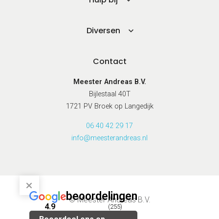
Diversen
Contact
Meester Andreas B.V.
Bijlestaal 40T
1721 PV Broek op Langedijk
06 40 42 29 17
info@meesterandreas.nl
beoordelingen
© Meester Andreas B.V.
4.9
(255)