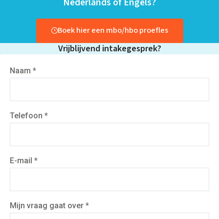
Nederlands of Engels?
Dyscalculie
Toetstraining
Middelbare school
Boek hier een mbo/hbo proefles
Huiswerkbegeleiding
Aardrijkskunde
Vrijblijvend intakegesprek?
Bedrijfseconomie
Biologie
Naam *
Duits
Economie
Engels
Frans
Geschiedenis
Grieks
Telefoon *
Latijn
Maatschappijleer
Natuurkunde
Nederlands
Scheikunde
E-mail *
Wiskunde
Mbo/hbo
Rekenen
Nederlands
Mijn vraag gaat over *
Engels