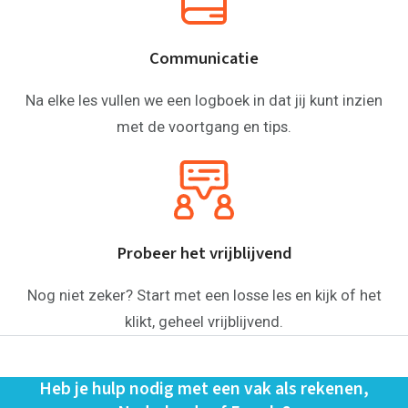
Communicatie
Na elke les vullen we een logboek in dat jij kunt inzien
met de voortgang en tips.
Probeer het vrijblijvend
Thuis oefenen
Nog niet zeker? Start met een losse les en kijk of het
Basisschool
klikt, geheel vrijblijvend.
Rekenen
Spelling
Technisch lezen
Begrijpend lezen
Heb je hulp nodig met een vak als rekenen,
Dyslexie