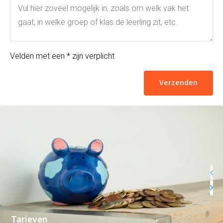
Taaltoets | Pabo
Rekenen- en
Wiskundetoets | Pabo
HBO 21+ toelating
voorbereiden
Medisch rekenen
Training
Velden met een * zijn verplicht
Leren leren |
Studievaardigheden,
Verzenden
planning & motivatie
Werkgeheugen verbeteren
met Cogmed
Concentratie verbeteren
met neurofeedback | ADHD
& ADD
Overprikkeling
verminderen met
neurofeedback | HSP
Brugklas kickstart |
voorbereiding voor de
middelbare school
Slimmer leren met AI (VO)
| masterclass
Onderzoek
Tarieven