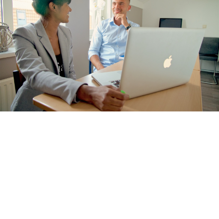
Latijn
Maatschappijleer
Natuurkunde
Nederlands
Scheikunde
Wiskunde
Mbo/hbo
Rekenen
Nederlands
Engels
Taaltoets | Pabo
Rekenen- en
Wiskundetoets | Pabo
HBO 21+ toelating
voorbereiden
Medisch rekenen
Training
Leren leren |
Studievaardigheden,
planning & motivatie
Werkgeheugen verbeteren
met Cogmed
Concentratie verbeteren