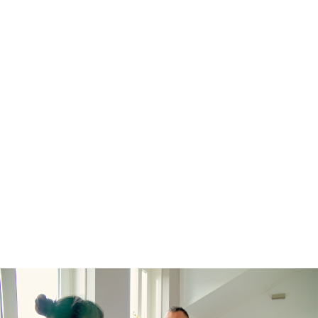
Thuis oefenen
Basisschool
Rekenen
Spelling
Technisch lezen
Begrijpend lezen
Dyslexie
Dyscalculie
Toetstraining
Middelbare school
Huiswerkbegeleiding
Aardrijkskunde
Bedrijfseconomie
Biologie
Duits
Economie
Engels
Frans
Geschiedenis
Grieks