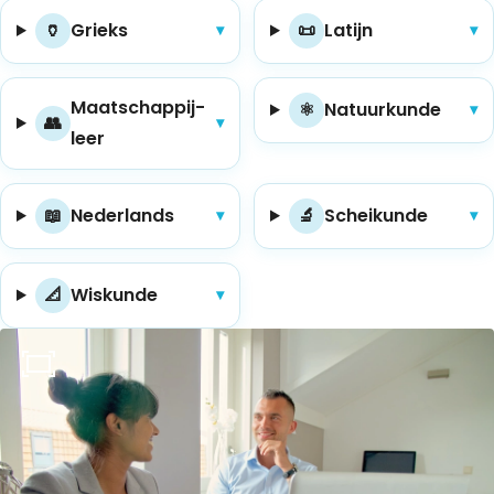
🏺
Grieks
📜
La­tijn
▾
▾
Maat­schap­pij­
⚛️
Na­tuur­kun­de
▾
👥
▾
leer
📖
Ne­der­lands
🔬
Schei­kun­de
▾
▾
📐
Wis­kun­de
▾