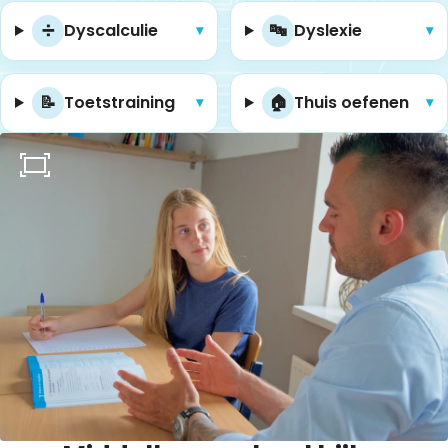
➗
Dyscalculie
🔤
Dyslexie
▾
▾
📝
Toetstraining
🏠
Thuis oefenen
▾
▾