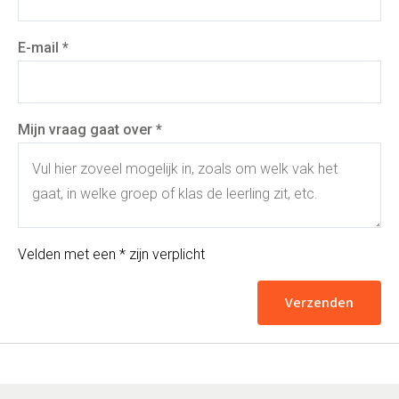
Rekenen
Spelling
E-mail *
Technisch lezen
Begrijpend lezen
Intelligentie
Leerpotentie
Leerstrategieën
Mijn vraag gaat over *
Beroepskeuzetest
Contact
Over ons
FAQ
Scholen en
zorginstellingen
Velden met een * zijn verplicht
Download de App
Tarieven
Verzenden
Vacatures