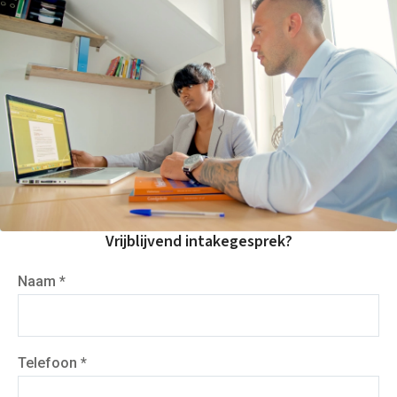
Taaltoets | Pabo
Rekenen- en
Wiskundetoets | Pabo
HBO 21+ toelating
voorbereiden
Medisch rekenen
Training
Leren leren |
Studievaardigheden,
planning & motivatie
Werkgeheugen verbeteren
met Cogmed
Concentratie verbeteren
met neurofeedback | ADHD
Vrijblijvend intakegesprek?
& ADD
Overprikkeling
verminderen met
Naam *
neurofeedback | HSP
Brugklas kickstart |
voorbereiding voor de
middelbare school
Slimmer leren met AI (VO)
Telefoon *
| masterclass
Onderzoek