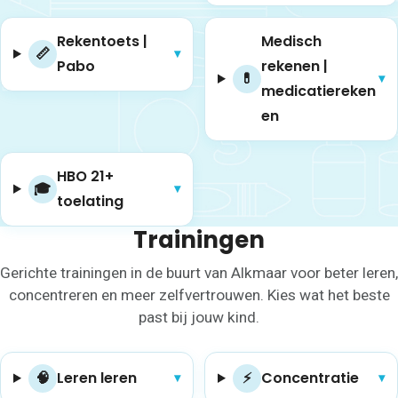
Rekentoets |
Medisch
📏
▾
Pabo
rekenen |
💊
▾
medicatiereken
en
HBO 21+
🎓
▾
toelating
Trainingen
Gerichte trainingen in de buurt van Alkmaar voor beter leren,
concentreren en meer zelfvertrouwen. Kies wat het beste
past bij jouw kind.
🧠
Leren leren
⚡
Con­cen­tra­tie
▾
▾