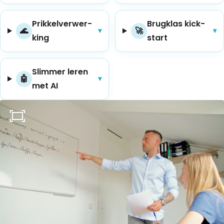
Prik­kel­ver­wer­
Brug­klas kick­
🌊
🚀
▾
▾
king
start
Slim­mer leren
🤖
▾
met AI
Thuis oefenen
Basisschool
Rekenen
Spelling
Technisch lezen
Begrijpend lezen
Dyslexie