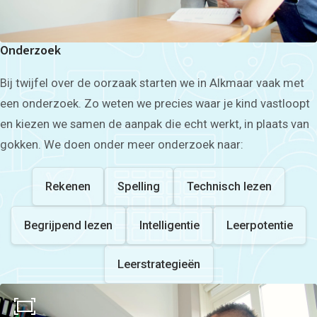
Dyscalculie
Toetstraining
Middelbare school
Onderzoek
Huiswerkbegeleiding
Aardrijkskunde
Bedrijfseconomie
Bij twijfel over de oorzaak starten we in Alkmaar vaak met
Biologie
een onderzoek. Zo weten we precies waar je kind vastloopt
Duits
Economie
en kiezen we samen de aanpak die echt werkt, in plaats van
Engels
gokken. We doen onder meer onderzoek naar:
Frans
Geschiedenis
Grieks
Latijn
Rekenen
Spelling
Technisch lezen
Maatschappijleer
Natuurkunde
Nederlands
Begrijpend lezen
Intelligentie
Leerpotentie
Scheikunde
Wiskunde
Mbo/hbo
Leerstrategieën
Rekenen
Nederlands
Engels