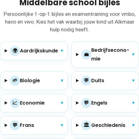
Middelbare school bijles
Persoonlijke 1-op-1 bijles en examentraining voor vmbo,
havo en vwo. Kies het vak waarbij jouw kind uit Alkmaar
hulp nodig heeft.
Be­drijfs­eco­no­
🌍
Aard­rijks­kun­de
▾
💼
▾
mie
🌱
Bio­lo­gie
💬
Duits
▾
▾
📈
Eco­no­mie
💬
Engels
▾
▾
💬
Frans
🏛
Ge­schie­de­nis
▾
▾