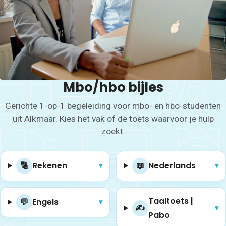
Mbo/hbo bijles
Gerichte 1-op-1 begeleiding voor mbo- en hbo-studenten
uit Alkmaar. Kies het vak of de toets waarvoor je hulp
zoekt.
🔢
Rekenen
📖
Nederlands
▾
▾
Taaltoets |
💬
Engels
▾
✍️
▾
Pabo