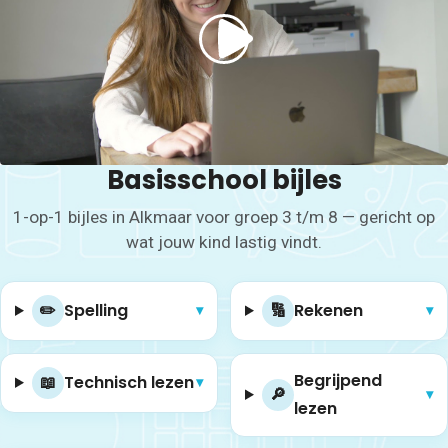
Basisschool bijles
1-op-1 bijles in Alkmaar voor groep 3 t/m 8 — gericht op
wat jouw kind lastig vindt.
✏️
Spelling
🔢
Rekenen
▾
▾
Begrijpend
📖
Technisch lezen
▾
🔎
▾
lezen