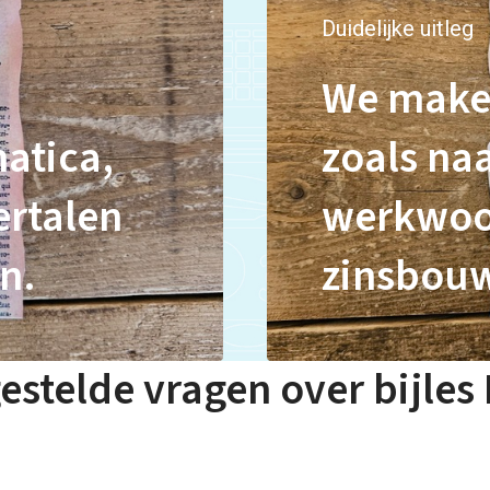
Duidelijke uitleg
We maken
atica,
zoals na
ertalen
werkwoo
n.
zinsbouw
estelde vragen over bijles 