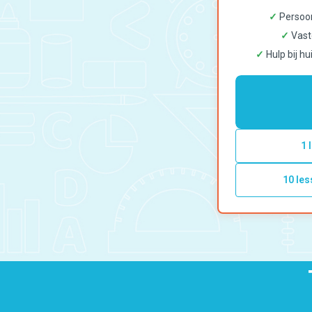
✓
Persoon
✓
Vast
✓
Hulp bij hu
1 
10 les