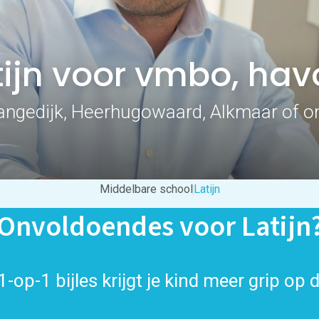
atijn voor vmbo, ha
Langedijk, Heerhugowaard, Alkmaar of on
Middelbare school
Latijn
Onvoldoendes voor Latijn
-op-1 bijles krijgt je kind meer grip op 