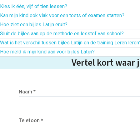
Kies ik één, vijf of tien lessen?
Kan mijn kind ook vlak voor een toets of examen starten?
Eén les past bij een proefles, een duidelijke vraag 
Hoe ziet een bijles Latijn eruit?
Ja,
zolang er plek beschikbaar is
. We richten de 
betere aanpak nodig heeft. Tien lessen passen beter
Sluit de bijles aan op de methode en lesstof van school?
We sluiten aan bij de hoofdstukken, het huiswerk o
eerder te beginnen, zodat er voldoende tijd is voor 
Wat is het verschil tussen bijles Latijn en de training Leren leren
twijfel adviseren we je graag. Neem daarvoor cont
Ja. Je kind kan het lesboek Latijn, de planning, 
vertalingen duidelijk uit en oefent onder andere me
Hoe meld ik mijn kind aan voor bijles Latijn?
Tijdens de bijles staat de inhoud van Latijn centraa
Vertel kort waar 
die op school wordt behandeld en aan de onderdelen
Je kunt direct een losse les of een pakket van vijf 
vakken moeite met plannen, motivatie of leren voor 
eerst een gratis adviesgesprek. We bespreken het n
Naam *
Telefoon *