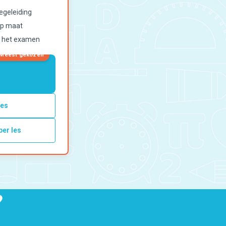
egeleiding
op maat
g het examen
Meest gekozen
les
per les
Thuis oefenen
Basisschool
?
Rekenen
Spelling