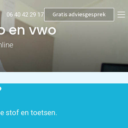
Gratis adviesgesprek
06 40 42 29 17
vo en vwo
line
?
de stof en toetsen.