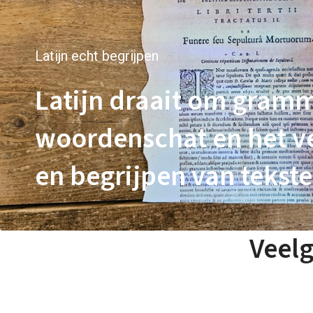
Latijn echt begrijpen
Latijn draait om gramm
woordenschat en het v
en begrijpen van tekste
Veelg