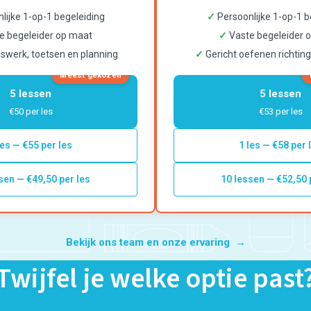
lijke 1-op-1 begeleiding
✓
Persoonlijke 1-op-1 b
e begeleider op maat
✓
Vaste begeleider 
iswerk, toetsen en planning
✓
Gericht oefenen richtin
Meest gekozen
5 lessen
5 lessen
€50 per les
€53 per les
les — €55 per les
1 les — €58 per 
sen — €49,50 per les
10 lessen — €52,50 
Bekijk ons team en onze ervaring →
Twijfel je welke optie past