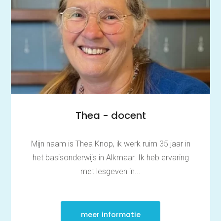
Thuis oefenen
Basisschool
Rekenen
Spelling
Thea - docent
Technisch lezen
Begrijpend lezen
Dyslexie
Mijn naam is Thea Knop, ik werk ruim 35 jaar in
Dyscalculie
Toetstraining
het basisonderwijs in Alkmaar. Ik heb ervaring
Middelbare school
met lesgeven in...
Huiswerkbegeleiding
Aardrijkskunde
Bedrijfseconomie
Biologie
meer informatie
Duits