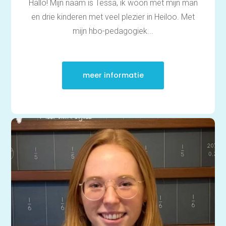
Hallo! Mijn naam is Tessa, ik woon met mijn man
Studievaardigheden,
planning & motivatie
en drie kinderen met veel plezier in Heiloo. Met
Werkgeheugen verbeteren
met Cogmed
mijn hbo-pedagogiek...
Concentratie verbeteren
met neurofeedback | ADHD
& ADD
Overprikkeling
meer informatie
verminderen met
neurofeedback | HSP
Brugklas kickstart |
voorbereiding voor de
middelbare school
Slimmer leren met AI (VO)
| masterclass
Onderzoek
Rekenen
Spelling
Technisch lezen
Begrijpend lezen
Intelligentie
Leerpotentie
Leerstrategieën
Beroepskeuzetest