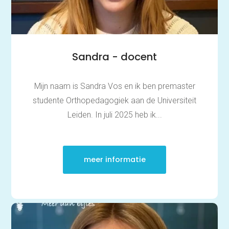
Contact
Over ons
FAQ
Scholen en
Sandra - docent
zorginstellingen
Download de App
Tarieven
Mijn naam is Sandra Vos en ik ben premaster
Vacatures
studente Orthopedagogiek aan de Universiteit
Leiden. In juli 2025 heb ik...
meer informatie