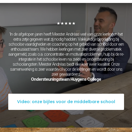
Grieks
Latijn
Maatschappijleer
Natuurkunde
Nederlands
★★★★★
Scheikunde
Wiskunde
'In de afgelopen jaren heeft Meester Andréas veel van onze leerlingen het
Mbo/hbo
extra zetje gegeven wat zij nodig hadden. Vakkundige begeleiding bij
schoolse vaardigheden en coaching op het gebied van school door een
Rekenen
enthousiast team. We hebben leerlingen met zeer diverse problematiek
Nederlands
aangemeld, zoals o.a. concentratie- en motivatieproblemen, hulp bij de re-
Engels
integratie in het schoolse leven na ziekte en ondersteuning bij
Taaltoets | Pabo
schoolangsten. Meester Andréas biedt elke keer weer kwaliteit. Onze
Rekenen- en
samenwerking is zeer waardevol voor de leerlingen en wordt door ons
Wiskundetoets | Pabo
zeer gewaardeerd.'
Ondersteuningsteam Huygens College
HBO 21+ toelating
voorbereiden
Medisch rekenen
Training
Video: onze bijles voor de middelbare school
Leren leren |
Studievaardigheden,
planning & motivatie
Werkgeheugen verbeteren
met Cogmed