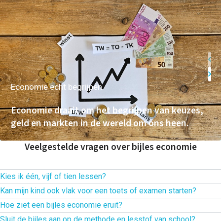
Concentratie verbeteren
met neurofeedback | ADHD
& ADD
Overprikkeling
verminderen met
neurofeedback | HSP
Brugklas kickstart |
voorbereiding voor de
middelbare school
Slimmer leren met AI (VO)
Economie echt begrijpen
| masterclass
Onderzoek
Economie draait om het begrijpen van keuzes,
Rekenen
geld en markten in de wereld om ons heen.
Spelling
Technisch lezen
Begrijpend lezen
Veelgestelde vragen over bijles economie
Intelligentie
Leerpotentie
Leerstrategieën
Kies ik één, vijf of tien lessen?
Beroepskeuzetest
Contact
Kan mijn kind ook vlak voor een toets of examen starten?
Eén les past bij een proefles, een duidelijke vraag of een
Over ons
Hoe ziet een bijles economie eruit?
FAQ
specifieke toets. Vijf lessen zijn meestal geschikt wanneer je
Ja,
zolang er plek beschikbaar is
. We richten de lessen dan
Sluit de bijles aan op de methode en lesstof van school?