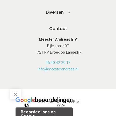
Diversen
Contact
Meester Andreas B.V.
Bijlestaal 40T
1721 PV Broek op Langedijk
06 40 42 29 17
info@meesterandreas.nl
beoordelingen
© Meester Andreas B.V.
4.9
(255)
Beoordeel ons op
Privacybeleid