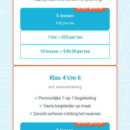
Meest gekozen
5 lessen
€50 per les
1 les — €55 per les
10 lessen — €49,50 per les
Klas 4 t/m 6
incl. examentraining
✓
Persoonlijke 1-op-1 begeleiding
✓
Vaste begeleider op maat
✓
Gericht oefenen richting het examen
Meest gekozen