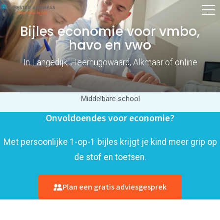
Bijles economie voor vmbo,
havo en vwo
In Langedijk, Heerhugowaard, Alkmaar of online
Middelbare school
Onvoldoendes voor economie?
Met persoonlijke 1-op-1 bijles krijgt je kind meer grip op
de stof en toetsen.
Plan een gratis adviesgesprek