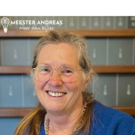
Bedrijfseconomie
Biologie
Duits
Economie
Engels
Frans
Geschiedenis
Grieks
Latijn
Maatschappijleer
Natuurkunde
Nederlands
Scheikunde
Wiskunde
Mbo/hbo
Rekenen
Nederlands
Engels
Taaltoets | Pabo
Rekenen- en
Wiskundetoets | Pabo
HBO 21+ toelating
voorbereiden
Medisch rekenen