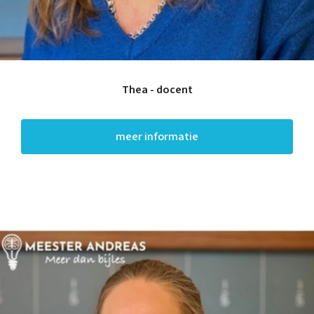
Training
Leren leren |
Studievaardigheden,
planning & motivatie
Werkgeheugen verbeteren
met Cogmed
Thea - docent
Concentratie verbeteren
met neurofeedback | ADHD
& ADD
Overprikkeling
meer informatie
verminderen met
neurofeedback | HSP
Brugklas kickstart |
voorbereiding voor de
middelbare school
Slimmer leren met AI (VO)
| masterclass
Onderzoek
Rekenen
Spelling
Technisch lezen
Begrijpend lezen
Intelligentie