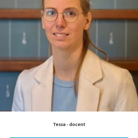
Leerpotentie
Leerstrategieën
Beroepskeuzetest
Contact
Over ons
FAQ
Scholen en
zorginstellingen
Download de App
Tarieven
Vacatures
Tessa - docent