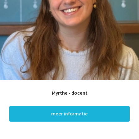
Thuis oefenen
Basisschool
Rekenen
Spelling
Technisch lezen
Myrthe - docent
Begrijpend lezen
Dyslexie
Dyscalculie
Toetstraining
meer informatie
Middelbare school
Huiswerkbegeleiding
Aardrijkskunde