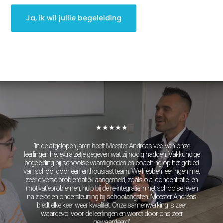
neurofeedback | HSP
Brugklas kickstart |
Ja, ik wil jullie begeleiding
voorbereiding voor de
middelbare school
Slimmer leren met AI (VO)
| masterclass
Onderzoek
Rekenen
Spelling
Technisch lezen
Begrijpend lezen
Intelligentie
Leerpotentie
Leerstrategieën
★★★★★
Beroepskeuzetest
Contact
'In de afgelopen jaren heeft Meester Andréas veel van onze
leerlingen het extra zetje gegeven wat zij nodig hadden. Vakkundige
Over ons
begeleiding bij schoolse vaardigheden en coaching op het gebied
FAQ
van school door een enthousiast team. We hebben leerlingen met
zeer diverse problematiek aangemeld, zoals o.a. concentratie- en
Scholen en
motivatieproblemen, hulp bij de re-integratie in het schoolse leven
zorginstellingen
na ziekte en ondersteuning bij schoolangsten. Meester Andréas
biedt elke keer weer kwaliteit. Onze samenwerking is zeer
Download de App
waardevol voor de leerlingen en wordt door ons zeer
gewaardeerd.'