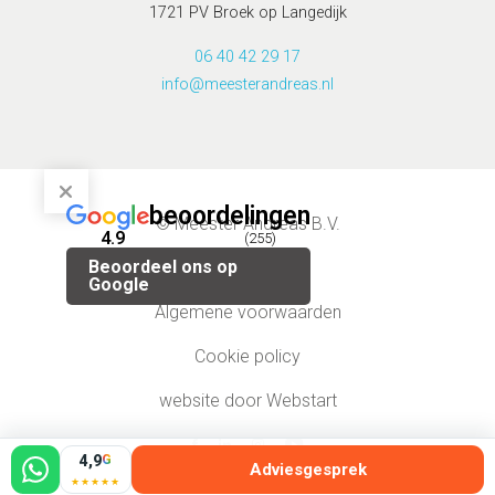
1721 PV Broek op Langedijk
06 40 42 29 17
info@meesterandreas.nl
beoordelingen
© Meester Andreas B.V.
4.9
(255)
Beoordeel ons op
Privacybeleid
Google
Algemene voorwaarden
Cookie policy
website door Webstart
4,9
G
Adviesgesprek
★★★★★