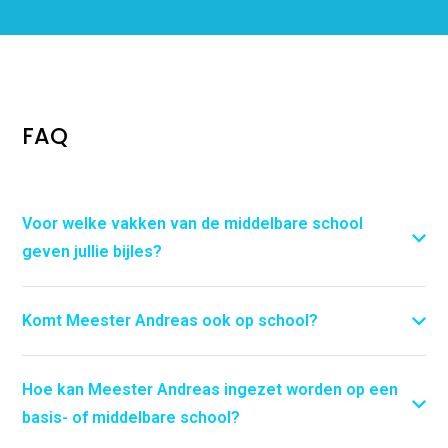
FAQ
Voor welke vakken van de middelbare school
geven jullie bijles?
Rekenen, wiskunde A/B/C/D, natuurkunde, scheikunde,
aardrijkskunde, economie, maatschappij,
Komt Meester Andreas ook op school?
Nederlands, Engels, Duits, Turks, Latijn, Grieks, Spaans,
Ja, wij komen ook op school. Dit in de regio van Alkmaar,
biologie en geschiedenis.
Heerhugowaard en Langedijk.
Hoe kan Meester Andreas ingezet worden op een
basis- of middelbare school?
We bieden maatwerk op het gebied van o.a.: