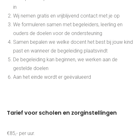
Scheikunde
in
Wiskunde
Mbo/hbo
Wij nemen gratis en vrijblijvend contact met je op
Rekenen
We formuleren samen met begeleiders, leerling en
Nederlands
ouders de doelen voor de ondersteuning
Engels
Taaltoets | Pabo
Samen bepalen we welke docent het best bij jouw kind
Rekenen- en
past en wanneer de begeleiding plaatsvindt
Wiskundetoets | Pabo
HBO 21+ toelating
De begeleiding kan beginnen, we werken aan de
voorbereiden
gestelde doelen
Medisch rekenen
Training
Aan het einde wordt er geëvalueerd
Leren leren |
Studievaardigheden,
planning & motivatie
Werkgeheugen verbeteren
met Cogmed
Tarief voor scholen en zorginstellingen
Concentratie verbeteren
met neurofeedback | ADHD
& ADD
Overprikkeling
€85,- per uur.
verminderen met