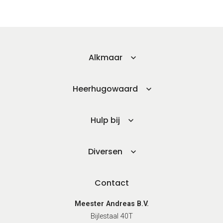
Schoolse vaardigheden
Motivatie
Angsten
Alkmaar
Thuisonderwijs
Lezen, spelling en/of rekenen
Heerhugowaard
Huiswerk
Dit voor individuele of groepjes kinderen.
Hulp bij
Diversen
Contact
Meester Andreas B.V.
Bijlestaal 40T