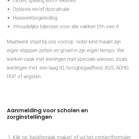
Lezen, spelling en/of rekenen
Rekenen
Dyslexie en/of dyscalculie
Spelling
Huiswerkbegeleiding
Technisch lezen
Begrijpend lezen
Inhoudelijke bijlessen voor alle vakken t/m vwo 6
Dyslexie
Dyscalculie
Toetstraining
Maatwerk staat bij ons voorop. Ieder kind maakt zijn
Middelbare school
eigen stappen zetten en groeit in zijn eigen tempo. We
Huiswerkbegeleiding
werken vaak met leerlingen met speciale wensen, zoals
Examentraining
leerlingen met: een laag IQ, hoogbegaafheid, ASS, ADHD,
Aardrijkskunde
Bedrijfseconomie
HSP of angsten.
Biologie
Duits
Economie
Engels
Frans
Geschiedenis
Aanmelding voor scholen en
Grieks
zorginstellingen
Latijn
Maatschappijleer
Natuurkunde
Nederlands
Klik op 'belafspraak maken' of vul het contactformulier