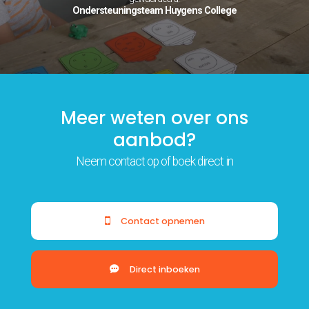
Tarieven
Ondersteuningsteam Huygens College
Vacatures
Meer weten over ons
aanbod?
Neem contact op of boek direct in
Contact opnemen
Direct inboeken