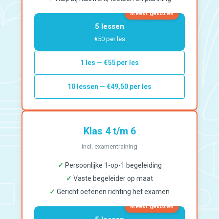
Meest gekozen
5 lessen
€50 per les
1 les — €55 per les
10 lessen — €49,50 per les
Klas 4 t/m 6
incl. examentraining
✓
Persoonlijke 1-op-1 begeleiding
✓
Vaste begeleider op maat
✓
Gericht oefenen richting het examen
Meest gekozen