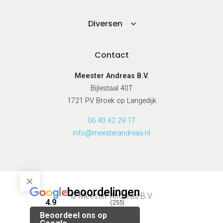
Diversen
Contact
Meester Andreas B.V.
Bijlestaal 40T
1721 PV Broek op Langedijk
06 40 42 29 17
info@meesterandreas.nl
beoordelingen
© Meester Andreas B.V.
4.9
(255)
Beoordeel ons op
Privacybeleid