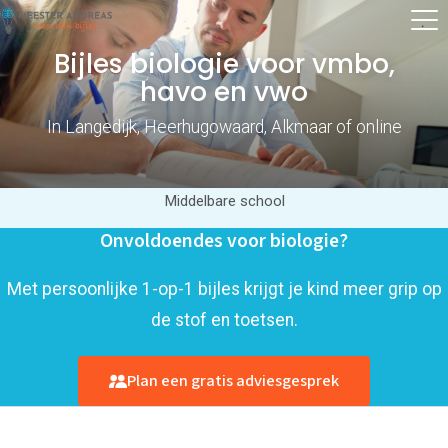
Bijles biologie voor vmbo,
havo en vwo
In Langedijk, Heerhugowaard, Alkmaar of online
Middelbare school
Onvoldoendes voor biologie?
Met persoonlijke 1-op-1 bijles krijgt je kind meer grip op
de stof en toetsen.
Plan een gratis adviesgesprek