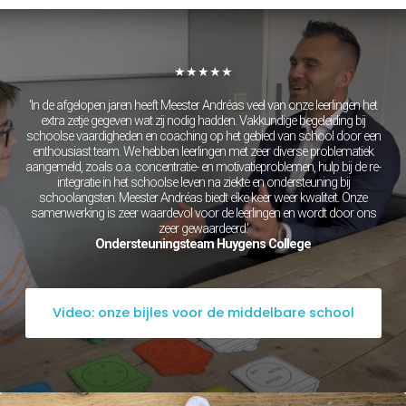
Grieks
Latijn
Maatschappijleer
Natuurkunde
Nederlands
★★★★★
Scheikunde
Wiskunde
'In de afgelopen jaren heeft Meester Andréas veel van onze leerlingen het
Mbo/hbo
extra zetje gegeven wat zij nodig hadden. Vakkundige begeleiding bij
schoolse vaardigheden en coaching op het gebied van school door een
Rekenen
enthousiast team. We hebben leerlingen met zeer diverse problematiek
Nederlands
aangemeld, zoals o.a. concentratie- en motivatieproblemen, hulp bij de re-
Engels
integratie in het schoolse leven na ziekte en ondersteuning bij
Taaltoets | Pabo
schoolangsten. Meester Andréas biedt elke keer weer kwaliteit. Onze
Rekenen- en
samenwerking is zeer waardevol voor de leerlingen en wordt door ons
Wiskundetoets | Pabo
zeer gewaardeerd.'
Ondersteuningsteam Huygens College
HBO 21+ toelating
voorbereiden
Medisch rekenen
Training
Video: onze bijles voor de middelbare school
Leren leren |
Studievaardigheden,
planning & motivatie
Werkgeheugen verbeteren
met Cogmed