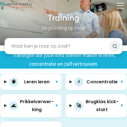
Training
Begeleiding op maat
Trainingen die jouw kind sterker maken in leren,
concentratie en zelfvertrouwen.
🧠
Leren leren
⚡
Con­cen­tra­tie
▾
▾
Prik­kel­ver­wer­
Brug­klas kick­
🌊
🚀
▾
▾
king
start