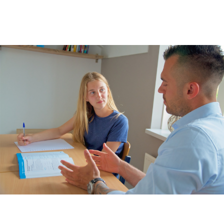
Concentratie verbeteren
met neurofeedback | ADHD
& ADD
Overprikkeling
verminderen met
neurofeedback | HSP
Brugklas kickstart |
voorbereiding voor de
middelbare school
Slimmer leren met AI (VO)
| masterclass
Onderzoek
Rekenen
Spelling
Technisch lezen
Begrijpend lezen
Intelligentie
Leerpotentie
Leerstrategieën
Beroepskeuzetest
Contact
Over ons
FAQ