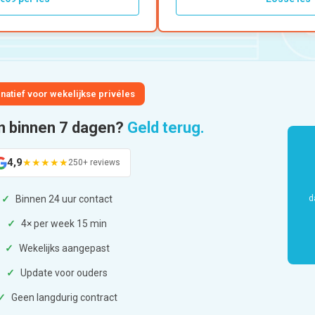
rnatief voor wekelijkse privéles
n binnen 7 dagen?
Geld terug.
4,9
★★★★★
250+
reviews
d
✓
Binnen 24 uur contact
✓
4× per week 15 min
✓
Wekelijks aangepast
✓
Update voor ouders
✓
Geen langdurig contract