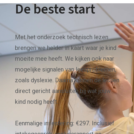
De beste start
Met het onderzoek technisch lezen
brengen we helder in kaart waar je kind
moeite mee heeft. We kijken ook naar
mogelijke signalen van leesproblemen,
zoals dyslexie. Daarna kunnen de lessen
direct gericht aansluiten bij wat jouw
kind nodig heeft.
Eenmalige investering: €297. Inclusief