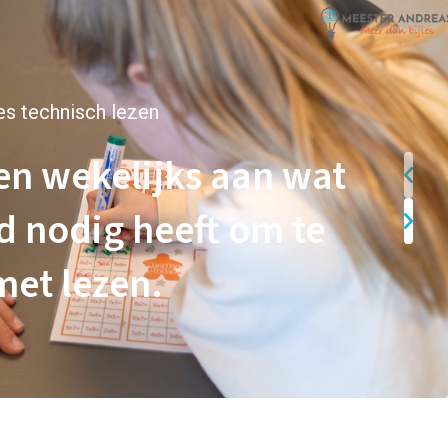
les technisch lezen
n wekelijks aan wat
d nodig heeft om te
met lezen.