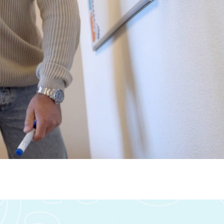
Frans
Geschiedenis
Grieks
Latijn
Maatschappijleer
Natuurkunde
Nederlands
Scheikunde
Wiskunde
Mbo/hbo
Rekenen
Nederlands
Engels
Taaltoets | Pabo
Rekenen- en Wiskundetoets | Pabo
HBO 21+ toelating voorbereiden
Medisch rekenen
Training
Leren leren | Studievaardigheden, planning &