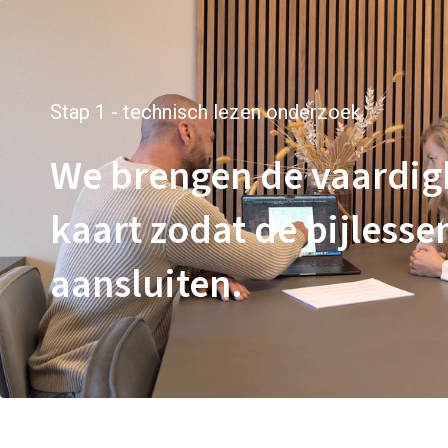
Stap 1 - technisch lezen onderzoek
We brengen de vaardig
kaart zodat de bijlesse
aansluiten.