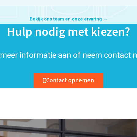
Bekijk ons team en onze ervaring →
Hulp nodig met kiezen?
meer informatie aan of neem contact 
Contact opnemen