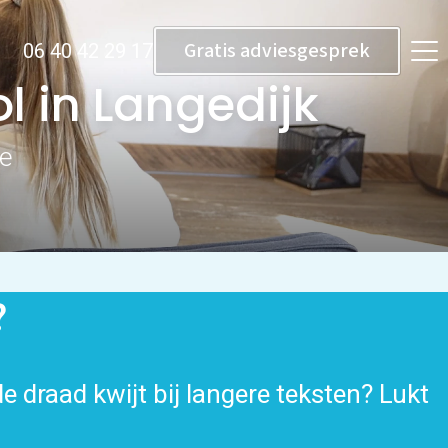
Gratis adviesgesprek
06 40 42 29 17
l in Langedijk
ne
?
e draad kwijt bij langere teksten? Lukt