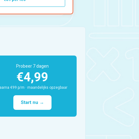
Over ons
FAQ
Scholen en
zorginstellingen
Probeer 7 dagen
Download de App
€4,99
aarna €99 p/m · maandelijks opzegbaar
Tarieven
Start nu →
Vacatures