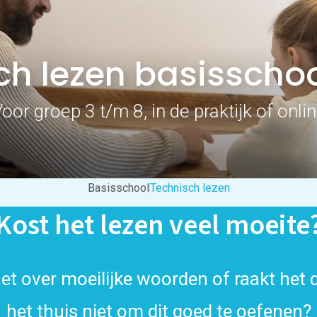
sch lezen basisschoo
oor groep 3 t/m 8, in de praktijk of onli
Basisschool
Technisch lezen
Kost het lezen veel moeite
het over moeilijke woorden of raakt het d
het thuis niet om dit goed te oefenen?