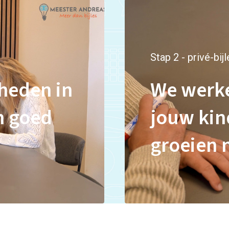
Stap 2 - privé-bij
heden in
We werke
n goed
jouw kin
groeien 