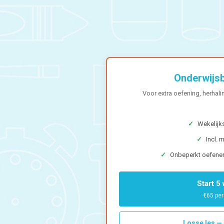
Onderwijsb
Voor extra oefening, herhali
✓
Wekelijks
✓
Incl. 
✓
Onbeperkt oefene
Start 5
€65 pe
Losse les — 