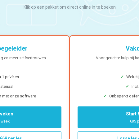
Klik op een pakket om direct online in te boeken
egeleider
Vak
ng en meer zelfvertrouwen.
Voor gerichte hulp bij 
 1 privéles
✓
Wekelij
materiaal
✓
Incl
n met onze software
✓
Onbeperkt oefen
 weken
Start
r week
€85 p
€69 per les
Losse les 