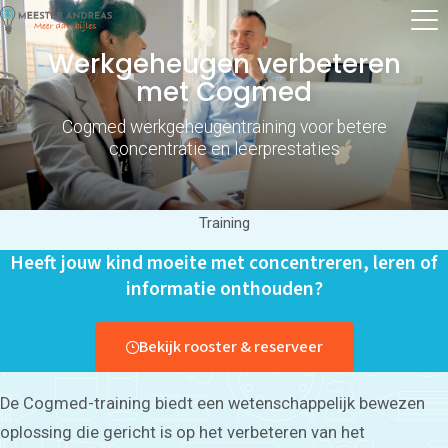
Werkgeheugen verbeteren
met Cogmed
Cogmed werkgeheugentraining voor betere
concentratie en leerprestaties
Training
Heeft jouw kind moeite met concentreren, leren of
informatie onthouden?
Bekijk rooster & reserveer
De Cogmed-training biedt een wetenschappelijk bewezen
oplossing die gericht is op het verbeteren van het