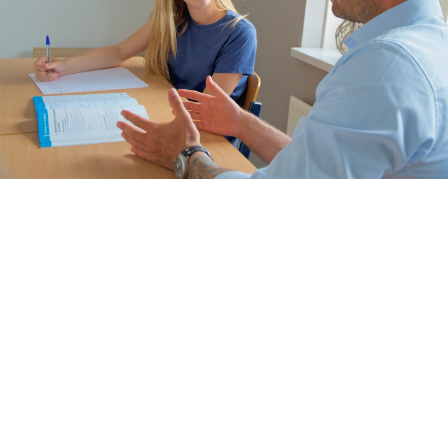
Thuis oefenen
Basisschool
Rekenen
Spelling
Technisch lezen
Begrijpend lezen
Dyslexie
Dyscalculie
Toetstraining
Middelbare school
Huiswerkbegeleiding
Aardrijkskunde
Bedrijfseconomie
Biologie
Duits
Economie
Engels
Frans