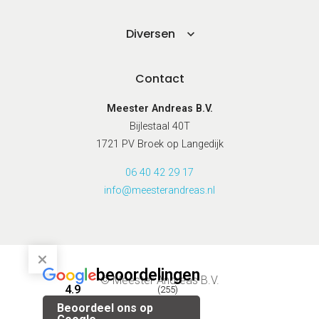
Diversen
Contact
Meester Andreas B.V.
Bijlestaal 40T
1721 PV Broek op Langedijk
06 40 42 29 17
info@meesterandreas.nl
beoordelingen
© Meester Andreas B.V.
4.9
(255)
Beoordeel ons op
Privacybeleid