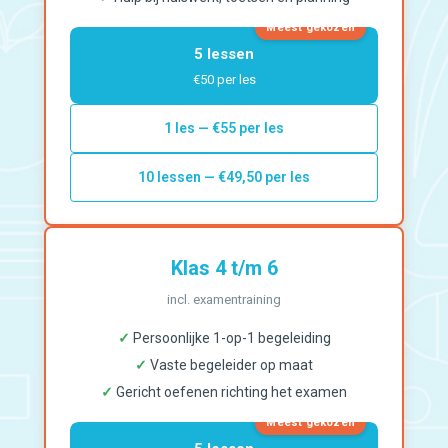
Meest gekozen
5 lessen
€50 per les
1 les — €55 per les
10 lessen — €49,50 per les
Klas 4 t/m 6
incl. examentraining
✓
Persoonlijke 1-op-1 begeleiding
✓
Vaste begeleider op maat
✓
Gericht oefenen richting het examen
Meest gekozen