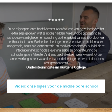
Grieks
Latijn
Maatschappijleer
Natuurkunde
Nederlands
★★★★★
Scheikunde
Wiskunde
'In de afgelopen jaren heeft Meester Andréas veel van onze leerlingen het
Mbo/hbo
extra zetje gegeven wat zij nodig hadden. Vakkundige begeleiding bij
schoolse vaardigheden en coaching op het gebied van school door een
Rekenen
enthousiast team. We hebben leerlingen met zeer diverse problematiek
Nederlands
aangemeld, zoals o.a. concentratie- en motivatieproblemen, hulp bij de re-
Engels
integratie in het schoolse leven na ziekte en ondersteuning bij
Taaltoets | Pabo
schoolangsten. Meester Andréas biedt elke keer weer kwaliteit. Onze
Rekenen- en
samenwerking is zeer waardevol voor de leerlingen en wordt door ons
Wiskundetoets | Pabo
zeer gewaardeerd.'
Ondersteuningsteam Huygens College
HBO 21+ toelating
voorbereiden
Medisch rekenen
Training
Video: onze bijles voor de middelbare school
Leren leren |
Studievaardigheden,
planning & motivatie
Werkgeheugen verbeteren
met Cogmed