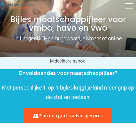
Bijles maatschappijleer voor
vmbo, havo en vwo
In Langedijk, Heerhugowaard, Alkmaar of online
Middelbare school
Onvoldoendes voor maatschappijleer?
Met persoonlijke 1-op-1 bijles krijgt je kind meer grip op
de stof en toetsen.
Plan een gratis adviesgesprek