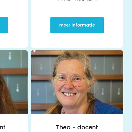
Frans
Geschiedenis
Grieks
Latijn
meer informatie
Maatschappijleer
Natuurkunde
Nederlands
Scheikunde
Wiskunde
Mbo/hbo
Rekenen
Nederlands
Engels
Taaltoets | Pabo
Rekenen- en Wiskundetoets | Pabo
HBO 21+ toelating voorbereiden
Medisch rekenen
Training
Leren leren | Studievaardigheden, planning &
nt
Thea - docent