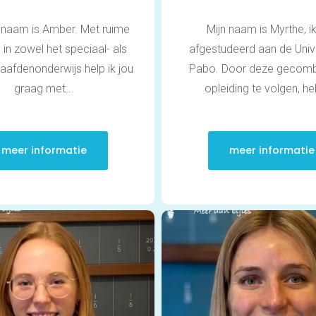
n naam is Amber. Met ruime
Mijn naam is Myrthe, i
 in zowel het speciaal- als
afgestudeerd aan de Unive
afdenonderwijs help ik jou
Pabo. Door deze gecomb
graag met...
opleiding te volgen, heb
meer informatie
meer informatie