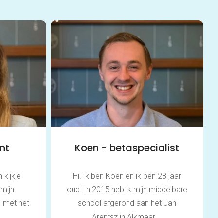
Thuis oefenen
Basisschool
Rekenen
Spelling
Technisch lezen
Begrijpend lezen
Dyslexie
Dyscalculie
Toetstraining
Middelbare school
Huiswerkbegeleiding
nt
Koen - betaspecialist
Aardrijkskunde
Bedrijfseconomie
Biologie
 kijkje
Hi! Ik ben Koen en ik ben 28 jaar
Duits
 mijn
oud. In 2015 heb ik mijn middelbare
Economie
 met het
school afgerond aan het Jan
Engels
.
Arentsz in Alkmaar....