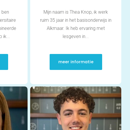
motivatie
Werkgeheugen verbeteren met Cogmed
k ben
Mijn naam is Thea Knop, ik werk
Concentratie verbeteren met neurofeedback
| ADHD & ADD
rsitaire
ruim 35 jaar in het basisonderwijs in
Overprikkeling verminderen met
ineerde
Alkmaar. Ik heb ervaring met
neurofeedback | HSP
 ik...
lesgeven in...
Brugklas kickstart | voorbereiding voor de
middelbare school
Slimmer leren met AI (VO) | masterclass
Onderzoek
meer informatie
Rekenen
Spelling
Technisch lezen
Begrijpend lezen
Intelligentie
Leerpotentie
Leerstrategieën
Beroepskeuzetest
Contact