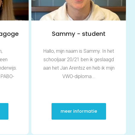
Over ons
FAQ
dagoge
Sammy - student
Scholen en
n,
Hallo, mijn naam is Sammy. In het
zorginstellingen
een
schooljaar 20/21 ben ik geslaagd
nderwijs.
aan het Jan Arentsz en heb ik mijn
Download de App
n PABO-
VWO-diploma...
Tarieven
Vacatures
meer informatie