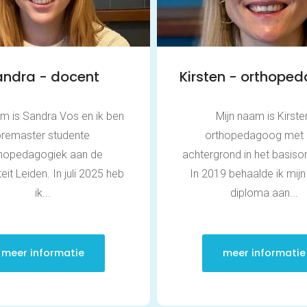
andra - docent
Kirsten - orthope
am is Sandra Vos en ik ben
Mijn naam is Kirste
premaster studente
orthopedagoog met 
hopedagogiek aan de
achtergrond in het basiso
teit Leiden. In juli 2025 heb
In 2019 behaalde ik mij
ik...
diploma aan...
meer informatie
meer informatie