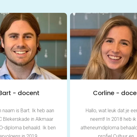
Bart - docent
Corline - doce
jn naam is Bart. Ik heb aan
Hallo, wat leuk dat je een
C Blekerskade in Alkmaar
neemt! In 2018 heb ik
O-diploma behaald. Ik ben
atheneumdiploma behaald
ervolgens in 2019...
profiel Cultuur en..