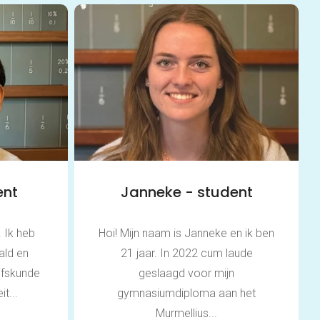
ent
Janneke - student
. Ik heb
Hoi! Mijn naam is Janneke en ik ben
ald en
21 jaar. In 2022 cum laude
jfskunde
geslaagd voor mijn
t...
gymnasiumdiploma aan het
Murmellius...