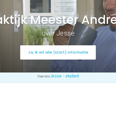
aktijk Meester Andr
over Jesse
Ja, ik wil alle (start) informatie
Jesse - student
Over ons