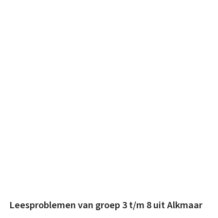
Technisch lezen
Begrijpend lezen
Intelligentie
Leerpotentie
Leerstrategieën
Beroepskeuzetest
Contact
Over ons
FAQ
Scholen en
zorginstellingen
Download de App
Tarieven
Vacatures
Leesproblemen van groep 3 t/m 8 uit Alkmaar