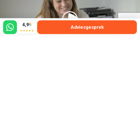
4,9
G
Adviesgesprek
★★★★★
Ontmoet ons team
Thuis oefenen
Begrijpend lezen wordt weer leuk en begrijpelijk met onze
bewezen effectieve materialen, zoals Doe de Hussel en
Leesmees. Na elke les krijgt je kind leuke en leerzame
oefeningen mee, zodat het geleerde beter blijft hangen en
we de volgende week verder kunnen bouwen. Hier mag vier
keer per week, 15 minuten per keer mee geoefend worden.