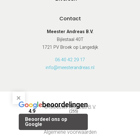
Contact
Meester Andreas B.V.
Bijlestaal 40T
1721 PV Broek op Langedijk
06 40 42 29 17
info@meesterandreas.nl
beoordelingen
© Meester Andreas B.V.
4.9
(255)
Beoordeel ons op
Privacybeleid
Google
Algemene voorwaarden