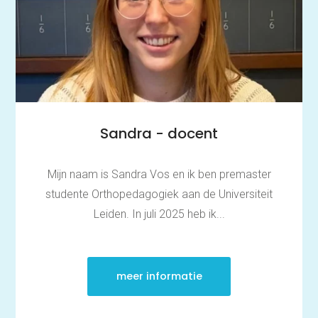
Wiskundetoets | Pabo
HBO 21+ toelating
voorbereiden
Medisch rekenen
Training
Leren leren |
Studievaardigheden,
planning & motivatie
Werkgeheugen verbeteren
Sandra - docent
met Cogmed
Concentratie verbeteren
met neurofeedback | ADHD
& ADD
Mijn naam is Sandra Vos en ik ben premaster
Overprikkeling
studente Orthopedagogiek aan de Universiteit
verminderen met
neurofeedback | HSP
Leiden. In juli 2025 heb ik...
Brugklas kickstart |
voorbereiding voor de
middelbare school
Slimmer leren met AI (VO)
| masterclass
meer informatie
Onderzoek
Rekenen