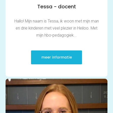
Middelbare school
Tessa - docent
Huiswerkbegeleiding
Examentraining
Aardrijkskunde
Hallo! Mijn naam is Tessa, ik woon met mijn man
Bedrijfseconomie
Biologie
en drie kinderen met veel plezier in Heiloo. Met
Duits
Economie
mijn hbo-pedagogiek...
Engels
Frans
Geschiedenis
Grieks
meer informatie
Latijn
Maatschappijleer
Natuurkunde
Nederlands
Scheikunde
Wiskunde
Mbo/hbo
Rekenen
Nederlands
Engels
Taaltoets | Pabo
Rekenen- en