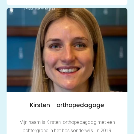
Spelling
Technisch lezen
Begrijpend lezen
Intelligentie
Leerpotentie
Leerstrategieën
Beroepskeuzetest
Contact
Over ons
FAQ
Scholen en
zorginstellingen
Download de App
Tarieven
Vacatures
Kirsten - orthopedagoge
Mijn naam is Kirsten, orthopedagoog met een
achtergrond in het basisonderwijs. In 2019