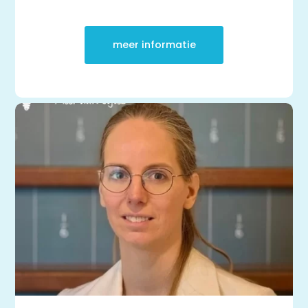
meer informatie
Thuis oefenen
Basisschool
Rekenen
Spelling
Technisch lezen
Begrijpend lezen
Dyslexie
Dyscalculie
Toetstraining