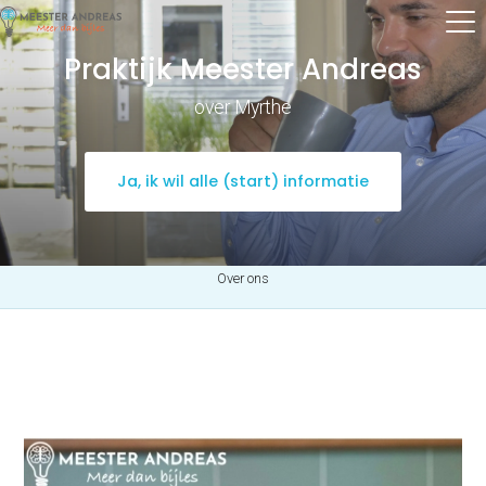
Praktijk Meester Andreas
over Myrthe
Ja, ik wil alle (start) informatie
Over ons