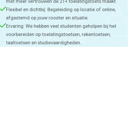
met meer vertrouwen de 21+ toelatingstoets maakt.
Flexibel en dichtbij: Begeleiding op locatie of online,
afgestemd op jouw rooster en situatie.
Ervaring: We hebben veel studenten geholpen bij het
voorbereiden op toelatingstoetsen, rekentoetsen,
taaltoetsen en studievaardigheden.
Thuis oefenen
Basisschool
Rekenen
Spelling
Technisch lezen
Begrijpend lezen
Dyslexie