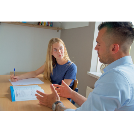
Rekenen
Spelling
Technisch lezen
Begrijpend lezen
Intelligentie
Leerpotentie
Leerstrategieën
Beroepskeuzetest
Contact
Over ons
FAQ
Scholen en
zorginstellingen
Download de App
Tarieven
Vacatures