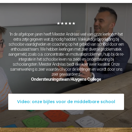
Grieks
Latijn
Maatschappijleer
Natuurkunde
★★★★★
Nederlands
Scheikunde
'In de afgelopen jaren heeft Meester Andréas veel van onze leerlingen het
Wiskunde
extra zetje gegeven wat zij nodig hadden. Vakkundige begeleiding bij
Mbo/hbo
schoolse vaardigheden en coaching op het gebied van school door een
enthousiast team. We hebben leerlingen met zeer diverse problematiek
Rekenen
aangemeld, zoals o.a. concentratie- en motivatieproblemen, hulp bij de re-
Nederlands
integratie in het schoolse leven na ziekte en ondersteuning bij
Engels
schoolangsten. Meester Andréas biedt elke keer weer kwaliteit. Onze
Taaltoets | Pabo
samenwerking is zeer waardevol voor de leerlingen en wordt door ons
Rekenen- en
zeer gewaardeerd.'
Wiskundetoets | Pabo
Ondersteuningsteam Huygens College
HBO 21+ toelating
voorbereiden
Medisch rekenen
Training
Video: onze bijles voor de middelbare school
Leren leren |
Studievaardigheden,
planning & motivatie
Werkgeheugen verbeteren
met Cogmed