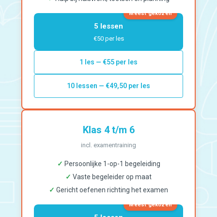
Meest gekozen
5 lessen
€50 per les
1 les — €55 per les
10 lessen — €49,50 per les
Klas 4 t/m 6
incl. examentraining
✓
Persoonlijke 1-op-1 begeleiding
✓
Vaste begeleider op maat
✓
Gericht oefenen richting het examen
Meest gekozen