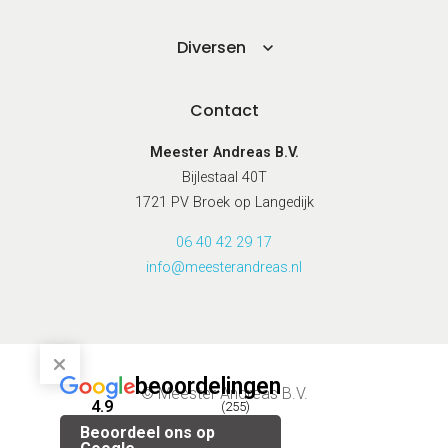
Diversen
Contact
Meester Andreas B.V.
Bijlestaal 40T
1721 PV Broek op Langedijk
06 40 42 29 17
info@meesterandreas.nl
beoordelingen
© Meester Andreas B.V.
4.9
(255)
Beoordeel ons op
Privacybeleid