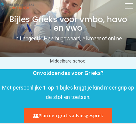
Bijles Grieks voor vmbo, havo
en vwo
In Langedijk, Heerhugowaard, Alkmaar of online
Middelbare school
Onvoldoendes voor Grieks?
Met persoonlijke 1-op-1 bijles krijgt je kind meer grip op
de stof en toetsen.
Plan een gratis adviesgesprek