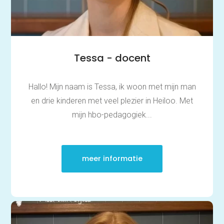
voorbereiden
Medisch rekenen
Training
Leren leren |
Studievaardigheden,
Tessa - docent
planning & motivatie
Werkgeheugen verbeteren
met Cogmed
Concentratie verbeteren
Hallo! Mijn naam is Tessa, ik woon met mijn man
met neurofeedback | ADHD
en drie kinderen met veel plezier in Heiloo. Met
& ADD
Overprikkeling
mijn hbo-pedagogiek...
verminderen met
neurofeedback | HSP
Brugklas kickstart |
voorbereiding voor de
middelbare school
meer informatie
Slimmer leren met AI (VO)
| masterclass
Onderzoek
Rekenen
Spelling
Technisch lezen