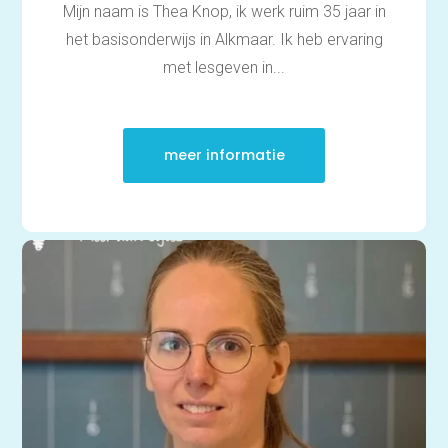
Mijn naam is Thea Knop, ik werk ruim 35 jaar in
Examentraining
Aardrijkskunde
het basisonderwijs in Alkmaar. Ik heb ervaring
Bedrijfseconomie
Biologie
met lesgeven in...
Duits
Economie
Engels
Frans
meer informatie
Geschiedenis
Grieks
Latijn
Maatschappijleer
Natuurkunde
Nederlands
Scheikunde
Wiskunde
Mbo/hbo
Rekenen
Nederlands
Engels
Taaltoets | Pabo
Rekenen- en
Wiskundetoets | Pabo
HBO 21+ toelating