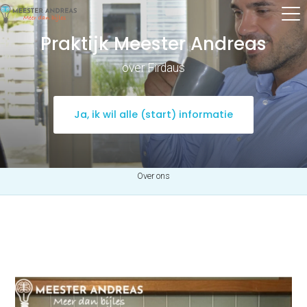
Praktijk Meester Andreas
over Firdaus
Ja, ik wil alle (start) informatie
Over ons