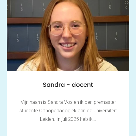
Begrijpend lezen
Intelligentie
Leerpotentie
Leerstrategieën
Beroepskeuzetest
Contact
Over ons
FAQ
Scholen en
zorginstellingen
Download de App
Tarieven
Sandra - docent
Vacatures
Mijn naam is Sandra Vos en ik ben premaster
studente Orthopedagogiek aan de Universiteit
Leiden. In juli 2025 heb ik...