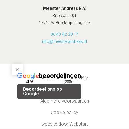
Meester Andreas B.V.
Bijlestaal 40T
1721 PV Broek op Langedijk
06 40 42 29 17
info@meesterandreas.nl
beoordelingen
© Meester Andreas B.V.
4.9
(255)
Beoordeel ons op
Privacybeleid
Google
Algemene voorwaarden
Cookie policy
website door Webstart