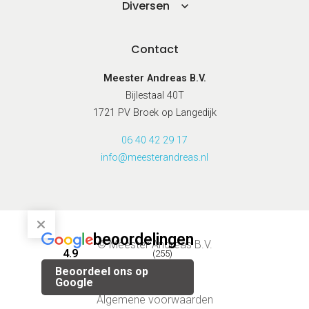
Diversen
Contact
Meester Andreas B.V.
Bijlestaal 40T
1721 PV Broek op Langedijk
06 40 42 29 17
info@meesterandreas.nl
beoordelingen
© Meester Andreas B.V.
4.9
(255)
Beoordeel ons op
Privacybeleid
Google
Algemene voorwaarden