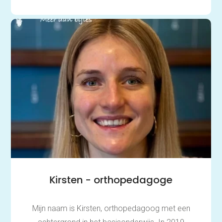
Spelling
Technisch lezen
Begrijpend lezen
Intelligentie
Leerpotentie
Leerstrategieën
Beroepskeuzetest
Contact
Over ons
FAQ
Scholen en
zorginstellingen
Download de App
Tarieven
Vacatures
Kirsten - orthopedagoge
Mijn naam is Kirsten, orthopedagoog met een