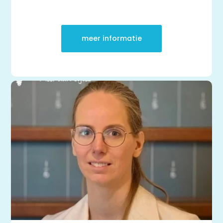
meer informatie
Thuis oefenen
Basisschool
Rekenen
Spelling
Technisch lezen
Begrijpend lezen
Dyslexie
Dyscalculie
Toetstraining