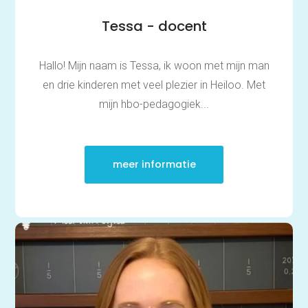
Middelbare school
Tessa - docent
Huiswerkbegeleiding
Aardrijkskunde
Bedrijfseconomie
Hallo! Mijn naam is Tessa, ik woon met mijn man
Biologie
Duits
en drie kinderen met veel plezier in Heiloo. Met
Economie
mijn hbo-pedagogiek...
Engels
Frans
Geschiedenis
Grieks
Latijn
meer informatie
Maatschappijleer
Natuurkunde
Nederlands
Scheikunde
Wiskunde
Mbo/hbo
Rekenen
Nederlands
Engels
Taaltoets | Pabo
Rekenen- en