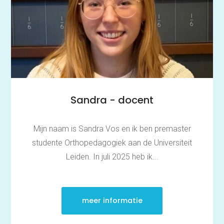
Wiskundetoets | Pabo
HBO 21+ toelating
voorbereiden
Medisch rekenen
Training
Leren leren |
Studievaardigheden,
planning & motivatie
Werkgeheugen verbeteren
met Cogmed
Sandra - docent
Concentratie verbeteren
met neurofeedback | ADHD
& ADD
Mijn naam is Sandra Vos en ik ben premaster
Overprikkeling
verminderen met
studente Orthopedagogiek aan de Universiteit
neurofeedback | HSP
Brugklas kickstart |
Leiden. In juli 2025 heb ik...
voorbereiding voor de
middelbare school
Slimmer leren met AI (VO)
| masterclass
meer informatie
Onderzoek
Rekenen