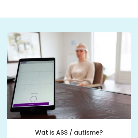
Rekenen
Nederlands
Engels
Taaltoets | Pabo
Rekenen- en
Wiskundetoets | Pabo
HBO 21+ toelating
voorbereiden
Medisch rekenen
Training
Leren leren |
Studievaardigheden,
planning & motivatie
Werkgeheugen verbeteren
met Cogmed
Concentratie verbeteren
met neurofeedback | ADHD
& ADD
Overprikkeling
verminderen met
neurofeedback | HSP
Brugklas kickstart |
Wat is ASS / autisme?
voorbereiding voor de