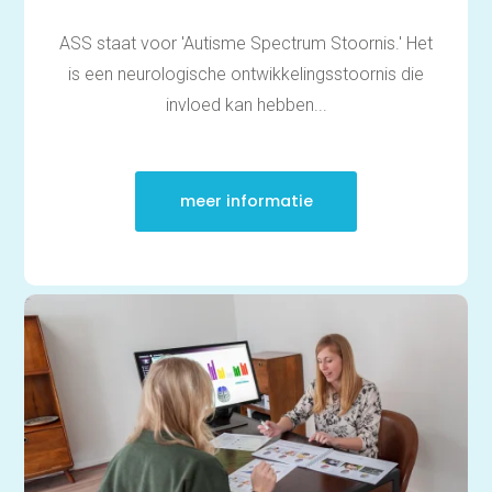
middelbare school
Slimmer leren met AI (VO)
| masterclass
ASS staat voor 'Autisme Spectrum Stoornis.' Het
Onderzoek
is een neurologische ontwikkelingsstoornis die
Rekenen
invloed kan hebben...
Spelling
Technisch lezen
Begrijpend lezen
Intelligentie
Leerpotentie
meer informatie
Leerstrategieën
Beroepskeuzetest
Contact
Over ons
FAQ
Scholen en
zorginstellingen
Download de App
Tarieven
Vacatures