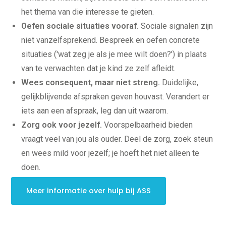
Spelling
het thema van die interesse te gieten.
Technisch lezen
Begrijpend lezen
Oefen sociale situaties vooraf.
Sociale signalen zijn
Dyslexie
Dyscalculie
niet vanzelfsprekend. Bespreek en oefen concrete
Toetstraining
situaties ('wat zeg je als je mee wilt doen?') in plaats
Middelbare school
van te verwachten dat je kind ze zelf afleidt.
Huiswerkbegeleiding
Wees consequent, maar niet streng.
Duidelijke,
Aardrijkskunde
Bedrijfseconomie
gelijkblijvende afspraken geven houvast. Verandert er
Biologie
Duits
iets aan een afspraak, leg dan uit waarom.
Economie
Zorg ook voor jezelf.
Voorspelbaarheid bieden
Engels
Frans
vraagt veel van jou als ouder. Deel de zorg, zoek steun
Geschiedenis
en wees mild voor jezelf; je hoeft het niet alleen te
Grieks
Latijn
doen.
Maatschappijleer
Natuurkunde
Meer informatie over hulp bij ASS
Nederlands
Scheikunde
Wiskunde
Mbo/hbo