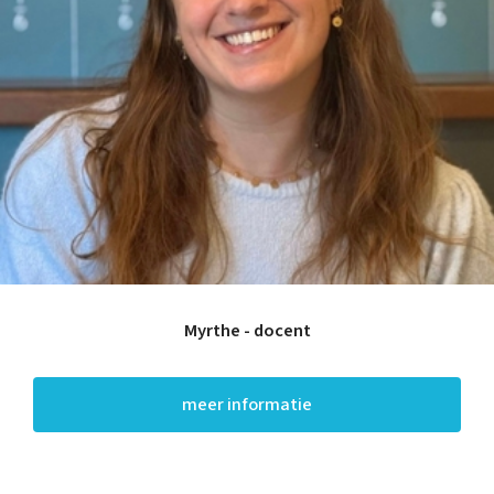
Thuis oefenen
Basisschool
Rekenen
Spelling
Technisch lezen
Myrthe - docent
Begrijpend lezen
Dyslexie
Dyscalculie
Toetstraining
meer informatie
Middelbare school
Huiswerkbegeleiding
Aardrijkskunde