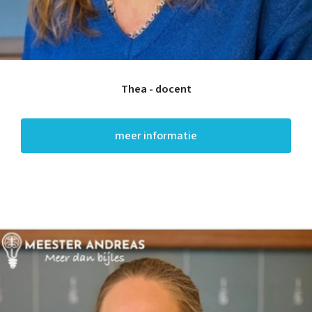
Training
Leren leren |
Studievaardigheden,
planning & motivatie
Werkgeheugen verbeteren
met Cogmed
Thea - docent
Concentratie verbeteren
met neurofeedback | ADHD
& ADD
Overprikkeling
meer informatie
verminderen met
neurofeedback | HSP
Brugklas kickstart |
voorbereiding voor de
middelbare school
Slimmer leren met AI (VO)
| masterclass
Onderzoek
Rekenen
Spelling
Technisch lezen
Begrijpend lezen
Intelligentie