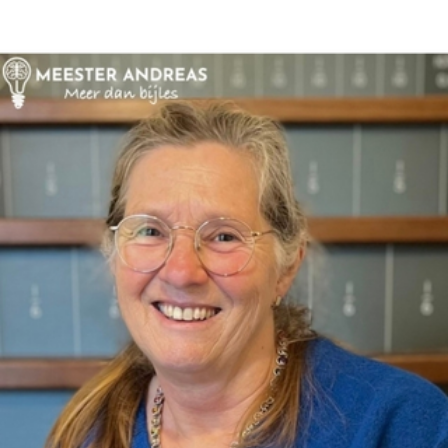
Bedrijfseconomie
Biologie
Duits
Economie
Engels
Frans
Geschiedenis
Grieks
Latijn
Maatschappijleer
Natuurkunde
Nederlands
Scheikunde
Wiskunde
Mbo/hbo
Rekenen
Nederlands
Engels
Taaltoets | Pabo
Rekenen- en
Wiskundetoets | Pabo
HBO 21+ toelating
voorbereiden
Medisch rekenen