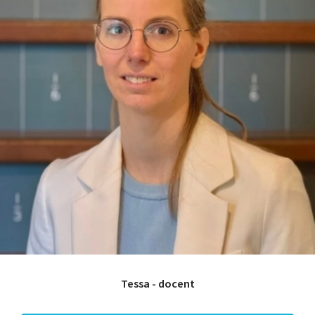
Leerpotentie
Leerstrategieën
Beroepskeuzetest
Contact
Over ons
FAQ
Scholen en
zorginstellingen
Download de App
Tarieven
Vacatures
Tessa - docent