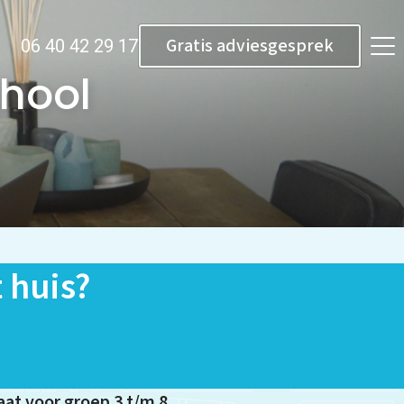
Gratis adviesgesprek
06 40 42 29 17
chool
 huis?
at voor groep 3 t/m 8