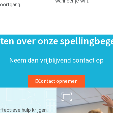
wanneer je wilt.
voortgang.
ten over onze spellingbege
Neem dan vrijblijvend contact op
Contact opnemen
ffectieve hulp krijgen.