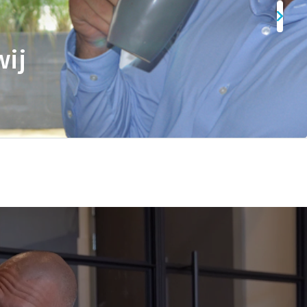
Frans
Geschiedenis
Grieks
Latijn
wij
Maatschappijleer
Natuurkunde
Nederlands
Scheikunde
Wiskunde
Mbo/hbo
Rekenen
Nederlands
Engels
Taaltoets | Pabo
Rekenen- en Wiskundetoets | Pabo
HBO 21+ toelating voorbereiden
Medisch rekenen
Training
Leren leren | Studievaardigheden, planning &