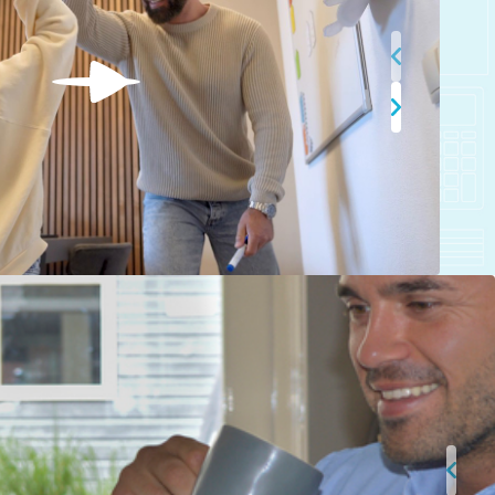
Thuis oefenen
Basisschool
Rekenen
Spelling
Technisch lezen
Begrijpend lezen
Dyslexie
Dyscalculie
Toetstraining
Middelbare school
Huiswerkbegeleiding
Aardrijkskunde
Bedrijfseconomie
Biologie
Duits
Economie
Engels