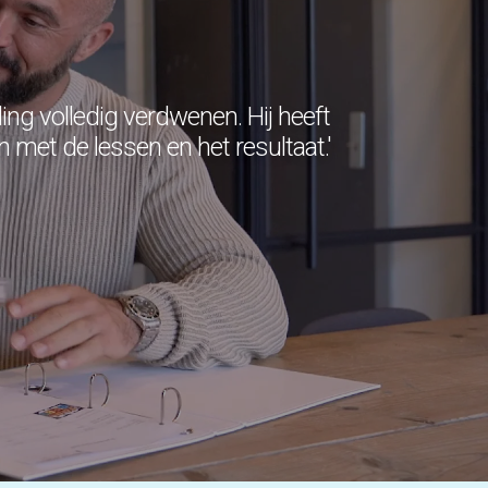
motivatie
Werkgeheugen verbeteren met Cogmed
Concentratie verbeteren met neurofeedback
| ADHD & ADD
Overprikkeling verminderen met
ling volledig verdwenen. Hij heeft
neurofeedback | HSP
Brugklas kickstart | voorbereiding voor de
met de lessen en het resultaat.'
middelbare school
Slimmer leren met AI (VO) | masterclass
Onderzoek
Rekenen
Spelling
Technisch lezen
Begrijpend lezen
Intelligentie
Leerpotentie
Leerstrategieën
Beroepskeuzetest
Contact