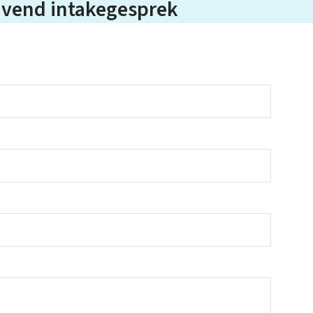
lijvend intakegesprek
Over ons
FAQ
Scholen en
zorginstellingen
Download de App
Tarieven
Vacatures