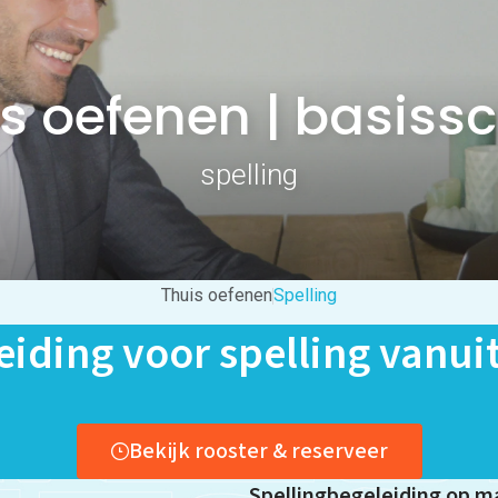
s oefenen | basiss
spelling
Thuis oefenen
Spelling
eiding voor spelling vanuit
Bekijk rooster & reserveer
Spellingbegeleiding op ma