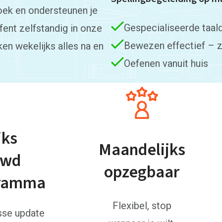
oek en ondersteunen je
Gespecialiseerde taal
fent zelfstandig in onze
Bewezen effectief – z
ken wekelijks alles na en
Oefenen vanuit huis
jks
Maandelijks
uwd
opzegbaar
gramma
Flexibel, stop
sse update