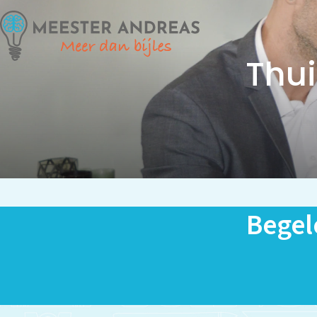
Thui
Begel