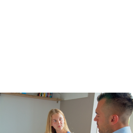
Spelling
Technisch lezen
Begrijpend lezen
Dyslexie
Dyscalculie
Toetstraining
Middelbare school
Huiswerkbegeleiding
Aardrijkskunde
Bedrijfseconomie
Biologie
Duits
Economie
Engels
Frans
Geschiedenis
Grieks
Latijn
Maatschappijleer
Natuurkunde
Nederlands
Scheikunde
Wiskunde
Mbo/hbo