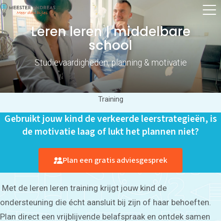
Leren leren | middelbare
school
Studievaardigheden, planning & motivatie
Training
Gebruikt jouw kind de verkeerde leerstrategieën, is
de motivatie laag of lukt het plannen niet?
Plan een gratis adviesgesprek
Met de leren leren training krijgt jouw kind de
ondersteuning die écht aansluit bij zijn of haar behoeften.
Plan direct een vrijblijvende belafspraak en ontdek samen