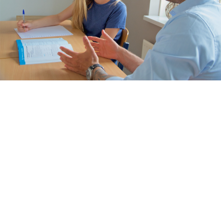
Rekenen
Nederlands
Engels
Taaltoets | Pabo
Rekenen- en
Wiskundetoets | Pabo
HBO 21+ toelating
voorbereiden
Medisch rekenen
Training
Leren leren |
Studievaardigheden,
planning & motivatie
Werkgeheugen verbeteren
met Cogmed
Concentratie verbeteren
met neurofeedback | ADHD
& ADD
Overprikkeling
verminderen met
neurofeedback | HSP
Brugklas kickstart |
voorbereiding voor de