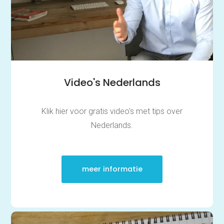
Video's Nederlands
Klik hier voor gratis video's met tips over
Nederlands.
Thuis oefenen
Basisschool
meer informatie
Rekenen
Spelling
Technisch lezen
Begrijpend lezen
Dyslexie
Dyscalculie