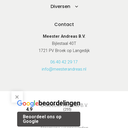
Diversen
Contact
Meester Andreas B.V.
Bijlestaal 40T
1721 PV Broek op Langedijk
06 40 42 29 17
info@meesterandreas.nl
beoordelingen
© Meester Andreas B.V.
4.9
(255)
Beoordeel ons op
Privacybeleid
Google