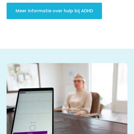
verminderen met
neurofeedback | HSP
Brugklas kickstart |
Meer informatie over hulp bij ADHD
voorbereiding voor de
middelbare school
Slimmer leren met AI (VO)
| masterclass
Onderzoek
Rekenen
Spelling
Technisch lezen
Begrijpend lezen
Intelligentie
Leerpotentie
Leerstrategieën
Beroepskeuzetest
Contact
Over ons
FAQ
Scholen en
zorginstellingen
Download de App