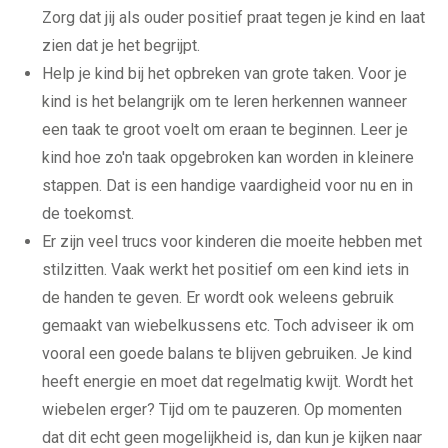
Thuis oefenen
Zorg dat jij als ouder positief praat tegen je kind en laat
Basisschool
zien dat je het begrijpt.
Rekenen
Spelling
Help je kind bij het opbreken van grote taken. Voor je
Technisch lezen
kind is het belangrijk om te leren herkennen wanneer
Begrijpend lezen
Dyslexie
een taak te groot voelt om eraan te beginnen. Leer je
Dyscalculie
kind hoe zo'n taak opgebroken kan worden in kleinere
Toetstraining
Middelbare school
stappen. Dat is een handige vaardigheid voor nu en in
de toekomst.
Huiswerkbegeleiding
Aardrijkskunde
Er zijn veel trucs voor kinderen die moeite hebben met
Bedrijfseconomie
Biologie
stilzitten. Vaak werkt het positief om een kind iets in
Duits
de handen te geven. Er wordt ook weleens gebruik
Economie
Engels
gemaakt van wiebelkussens etc. Toch adviseer ik om
Frans
vooral een goede balans te blijven gebruiken. Je kind
Geschiedenis
Grieks
heeft energie en moet dat regelmatig kwijt. Wordt het
Latijn
wiebelen erger? Tijd om te pauzeren. Op momenten
Maatschappijleer
Natuurkunde
dat dit echt geen mogelijkheid is, dan kun je kijken naar