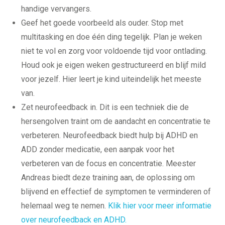
Nederlands
handige vervangers.
Scheikunde
Wiskunde
Geef het goede voorbeeld als ouder. Stop met
Mbo/hbo
multitasking en doe één ding tegelijk. Plan je weken
Rekenen
niet te vol en zorg voor voldoende tijd voor ontlading.
Nederlands
Engels
Houd ook je eigen weken gestructureerd en blijf mild
Taaltoets | Pabo
voor jezelf. Hier leert je kind uiteindelijk het meeste
Rekenen- en
Wiskundetoets | Pabo
van.
HBO 21+ toelating
Zet neurofeedback in. Dit is een techniek die de
voorbereiden
Medisch rekenen
hersengolven traint om de aandacht en concentratie te
Training
verbeteren. Neurofeedback biedt hulp bij ADHD en
Leren leren |
ADD zonder medicatie, een aanpak voor het
Studievaardigheden,
planning & motivatie
verbeteren van de focus en concentratie. Meester
Werkgeheugen verbeteren
Andreas biedt deze training aan, de oplossing om
met Cogmed
Concentratie verbeteren
blijvend en effectief de symptomen te verminderen of
met neurofeedback | ADHD
helemaal weg te nemen.
Klik hier voor meer informatie
& ADD
Overprikkeling
over neurofeedback en ADHD.