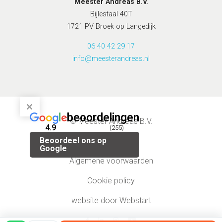
Meester Andreas B.V.
Bijlestaal 40T
1721 PV Broek op Langedijk
06 40 42 29 17
info@meesterandreas.nl
beoordelingen
© Meester Andreas B.V.
4.9
(255)
Beoordeel ons op
Privacybeleid
Google
Algemene voorwaarden
Cookie policy
website door Webstart