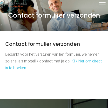
Contact formulier verzonden
Thuis oefenen
Basisschool
Contact formulier verzonden
Rekenen
Spelling
Bedankt voor het versturen van het formulier, we nemen
Technisch lezen
Begrijpend lezen
zo snel als mogelijk contact met je op.
Klik hier om direct
Dyslexie
in te boeken.
Dyscalculie
Toetstraining
Middelbare school
Huiswerkbegeleiding
Aardrijkskunde
Bedrijfseconomie
Biologie
Duits
Economie