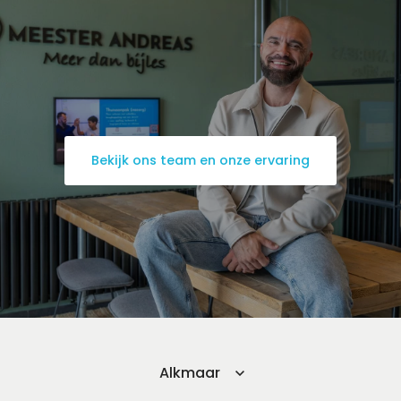
Engels
Frans
Geschiedenis
Grieks
Latijn
Maatschappijleer
Natuurkunde
Nederlands
Scheikunde
Wiskunde
Bekijk ons team en onze ervaring
Mbo/hbo
Rekenen
Nederlands
Engels
Taaltoets | Pabo
Rekenen- en
Wiskundetoets | Pabo
HBO 21+ toelating
voorbereiden
Medisch rekenen
Training
Alkmaar
Leren leren |
Studievaardigheden,