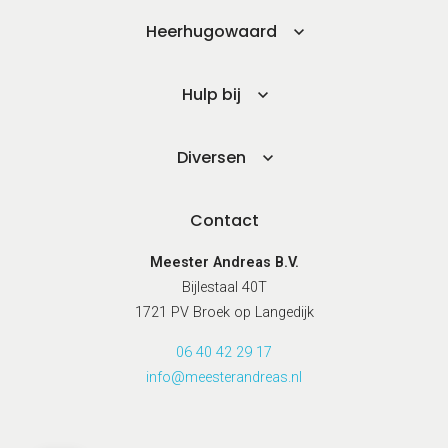
planning & motivatie
Werkgeheugen verbeteren
Heerhugowaard
met Cogmed
Concentratie verbeteren
met neurofeedback | ADHD
Hulp bij
& ADD
Overprikkeling
verminderen met
neurofeedback | HSP
Diversen
Brugklas kickstart |
voorbereiding voor de
middelbare school
Contact
Slimmer leren met AI (VO)
| masterclass
Onderzoek
Meester Andreas B.V.
Bijlestaal 40T
Rekenen
Spelling
1721 PV Broek op Langedijk
Technisch lezen
Begrijpend lezen
06 40 42 29 17
Intelligentie
info@meesterandreas.nl
Leerpotentie
Leerstrategieën
Beroepskeuzetest
Contact