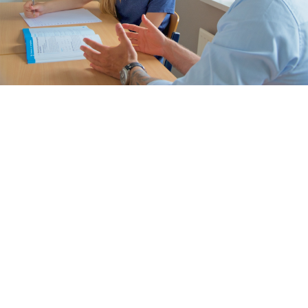
Thuis oefenen
Basisschool
Rekenen
Spelling
Technisch lezen
Begrijpend lezen
Dyslexie
Dyscalculie
Toetstraining
Middelbare school
Huiswerkbegeleiding
Aardrijkskunde
Bedrijfseconomie
Biologie
Duits
Economie
Engels
Frans
Geschiedenis
Grieks
Latijn
Maatschappijleer