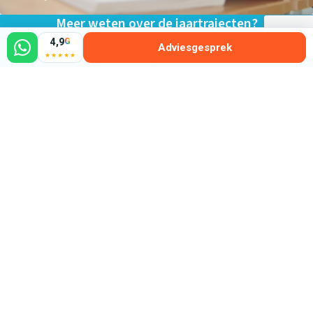
Meer weten over de jaartrajecten?
4,9
G
Adviesgesprek
Neem contact op of boek direct in
★★★★★
Contact opnemen
Direct inboeken
Vul het formulier hieronder in voor een gratis en
vrijblijvend intakegesprek
Naam *
Telefoon *
E-mail *