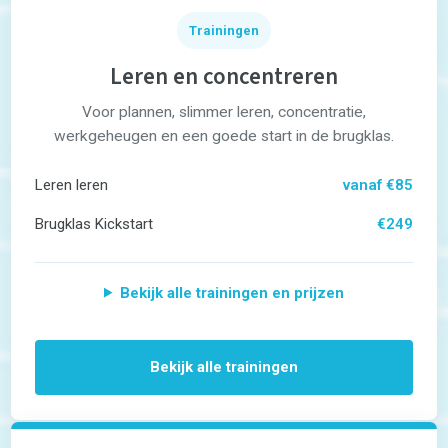
Taaltoets | Pabo
Rekenen- en
Trainingen
Wiskundetoets | Pabo
HBO 21+ toelating
Leren en concentreren
voorbereiden
Medisch rekenen
Training
Voor plannen, slimmer leren, concentratie,
werkgeheugen en een goede start in de brugklas.
Leren leren |
Studievaardigheden,
planning & motivatie
Leren leren
vanaf €85
Werkgeheugen verbeteren
met Cogmed
Brugklas Kickstart
€249
Concentratie verbeteren
met neurofeedback | ADHD
& ADD
Overprikkeling
Bekijk alle trainingen en prijzen
verminderen met
neurofeedback | HSP
Brugklas kickstart |
voorbereiding voor de
Bekijk alle trainingen
middelbare school
Slimmer leren met AI (VO)
| masterclass
Onderzoek