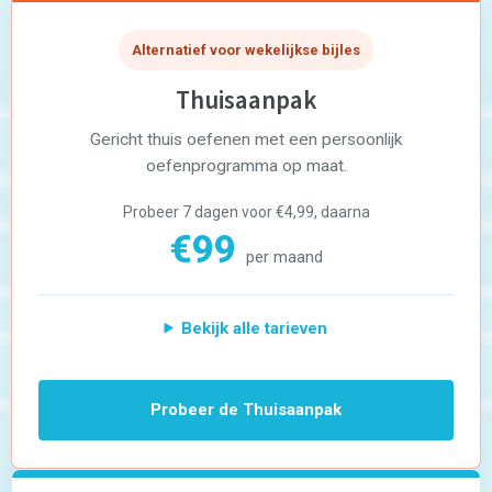
Dyscalculie
Toetstraining
Middelbare school
Alternatief voor wekelijkse bijles
Huiswerkbegeleiding
Thuisaanpak
Aardrijkskunde
Bedrijfseconomie
Gericht thuis oefenen met een persoonlijk
Biologie
Duits
oefenprogramma op maat.
Economie
Engels
Probeer 7 dagen voor €4,99, daarna
Frans
€99
Geschiedenis
per maand
Grieks
Latijn
Maatschappijleer
Natuurkunde
Bekijk alle tarieven
Nederlands
Scheikunde
Wiskunde
Mbo/hbo
Probeer de Thuisaanpak
Rekenen
Nederlands
Engels