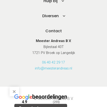
Hulp bij
Diversen
Contact
Meester Andreas B.V.
Bijlestaal 40T
1721 PV Broek op Langedijk
06 40 42 29 17
info@meesterandreas.nl
beoordelingen
© Meester Andreas B.V.
4.9
(255)