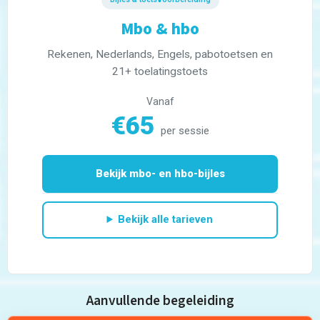
Mbo & hbo
Rekenen, Nederlands, Engels, pabotoetsen en
21+ toelatingstoets
Vanaf
€65
per sessie
Bekijk mbo- en hbo-bijles
Thuis oefenen
Bekijk alle tarieven
Basisschool
Rekenen
Spelling
Technisch lezen
Aanvullende begeleiding
Begrijpend lezen
Dyslexie