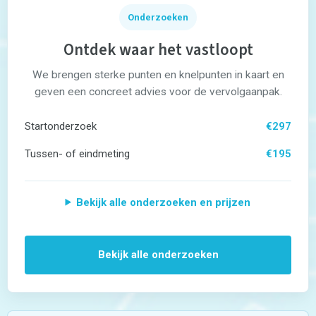
Rekenen
Onderzoeken
Spelling
Technisch lezen
Ontdek waar het vastloopt
Begrijpend lezen
Intelligentie
We brengen sterke punten en knelpunten in kaart en
Leerpotentie
Leerstrategieën
geven een concreet advies voor de vervolgaanpak.
Beroepskeuzetest
Contact
Startonderzoek
€297
Over ons
FAQ
Tussen- of eindmeting
€195
Scholen en
zorginstellingen
Bekijk alle onderzoeken en prijzen
Download de App
Tarieven
Vacatures
Bekijk alle onderzoeken