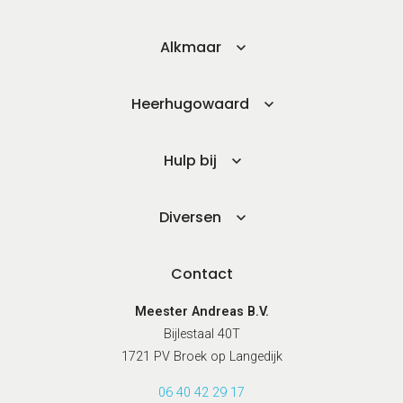
Engels
Frans
Geschiedenis
Alkmaar
Grieks
Latijn
Maatschappijleer
Heerhugowaard
Natuurkunde
Nederlands
Scheikunde
Wiskunde
Hulp bij
Mbo/hbo
Rekenen
Diversen
Nederlands
Engels
Taaltoets | Pabo
Rekenen- en
Contact
Wiskundetoets | Pabo
HBO 21+ toelating
Meester Andreas B.V.
voorbereiden
Medisch rekenen
Bijlestaal 40T
Training
1721 PV Broek op Langedijk
Leren leren |
06 40 42 29 17
Studievaardigheden,