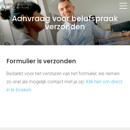
Aanvraag voor belafspraak
verzonden
Thuis oefenen
Basisschool
Rekenen
Formulier is verzonden
Spelling
Technisch lezen
Begrijpend lezen
Bedankt voor het versturen van het formulier, we nemen
Dyslexie
zo snel als mogelijk contact met je op.
Klik hier om direct
Dyscalculie
Toetstraining
in te boeken.
Middelbare school
Huiswerkbegeleiding
Aardrijkskunde
Bedrijfseconomie
Biologie
Duits
Economie